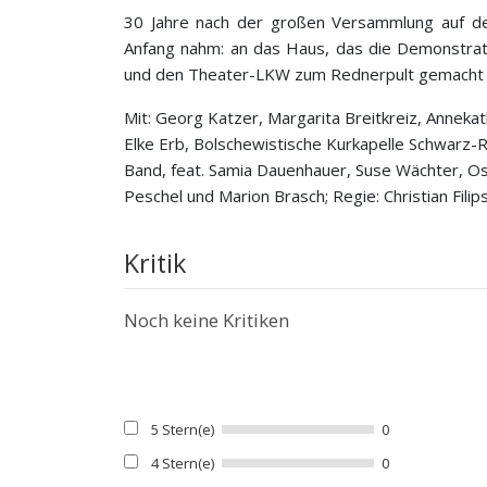
30 Jahre nach der großen Versammlung auf dem
Anfang nahm: an das Haus, das die Demonstrati
und den Theater-LKW zum Rednerpult gemacht 
Mit: Georg Katzer, Margarita Breitkreiz, Anneka
Elke Erb, Bolschewistische Kurkapelle Schwarz-R
Band, feat. Samia Dauenhauer, Suse Wächter, Ost
Peschel und Marion Brasch; Regie: Christian Filip
Kritik
Noch keine Kritiken
5 Stern(e)
0
4 Stern(e)
0