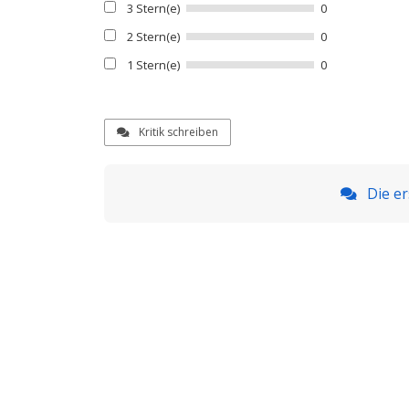
3 Stern(e)
0
2 Stern(e)
0
1 Stern(e)
0
Kritik schreiben
Die er