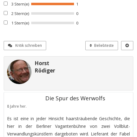
3 Stern(e)
1
2 Stern(e)
0
1 Stern(e)
0
Kritik schreiben
Beliebteste
Horst
Rödiger
Die Spur des Werwolfs
8 Jahre her.
Es ist eine in jeder Hinsicht haarsträubende Geschichte, die
hier in der Berliner Vagantenbühne von zwei Vollblut-
Verwandlungskünstlern dargeboten wird. Lieferant der Fabel