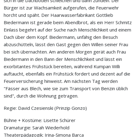
sich in die Dachböden schleichen und dann zündeln. Der
Bürger ist zur Wachsamkeit aufgerufen, die Feuerwehr
horcht und späht. Der Haarwasserfabrikant Gottlieb
Biedermann ist gerade beim Abendbrot, als ein Herr Schmitz
Einlass begehrt auf der Suche nach Menschlichkeit und einem
Dach über dem Kopf. Biedermann, unfähig den Besuch
abzuschütteln, lässt den Gast gegen den Willen seiner Frau
bei sich übernachten. Am anderen Morgen gerät auch Frau
Biedermann in den Bann der Menschlichkeit und lässt ein
exorbitantes Frühstück bereiten, während Kumpan Willi
auftaucht, ebenfalls ein Frühstück fordert und dezent auf die
Feuerversicherung hinweist. Am nächsten Tag werden
"Fässer aus Blech, wie sie zum Transport von Benzin üblich
sind", durch die Wohnung getragen.
Regie: David Czesienski (Prinzip Gonzo)
Bühne + Kostüme: Lisette Schürer
Dramaturgie: Sarah Wiederhold
Theaterpädagogik: Irina-Simona Barca