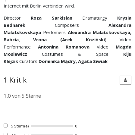
Internet mit Berlin verbinden wird.
Director
Roza Sarkisian
Dramaturgy
Krysia
Bednarek
Composers
Alexandra
Malatskovskaya
Perfomers
Alexandra Malatskovskaya,
Babcia, Vrona (Arek Koziński
) Video
Performance
Antonina Romanova
Video
Magda
Mosiewicz
Costumes & Space
Kiju
Klejzik
Curators
Dominika Mądry, Agata Siwiak
1 Kritik
1.0
von 5 Sterne
5 Stern(e)
0