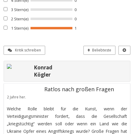
4 Stern(e)
0
3 Stern(e)
0
2 Stern(e)
0
1 Stern(e)
1
Kritik schreiben
Beliebteste
Konrad
Kögler
Ratlos nach großen Fragen
2 Jahre her.
Welche Rolle bleibt für die Kunst, wenn der
Verteidigungsminister fordert, dass die Gesellschaft
„kriegstüchtig“ werden soll oder wenn ein Land wie die
Ukraine Opfer eines Angriffskriegs wurde? Große Fragen hat