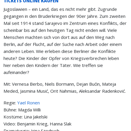
TICKETS ONLINE KAUFEN
Jugoslawien – ein Land, das es nicht mehr gibt. Zugrunde
gegangen in den Bruderkriegen der 90er Jahre. Zum zweiten
Mal seit 1914 stand Sarajevo im Zentrum eines Konflikts, der
scheinbar bis auf den heutigen Tag nicht enden will. Viele
Menschen machten sich von dort aus auf den Weg nach
Berlin, auf der Flucht, auf der Suche nach Arbeit oder einem
anderen Leben. Wie erleben diese Berliner die Konflikte
heute? Die Kinder der Opfer von Kriegsverbrechen leben
hier neben den Kindern der Täter. Wie treffen sie
aufeinander?
Mit: Vernesa Berbo, Niels Bormann, Dejan Bućin, Mateja
Meded, Jasmina Musić, Orit Nahmias, Aleksandar Radenković.
Regie:
Yael Ronen
Bühne: Magda Willi
Kostüme: Lina Jakelski
Video: Benjamin Krieg, Hanna Slak
Dramaturgie: Irina Szodruch