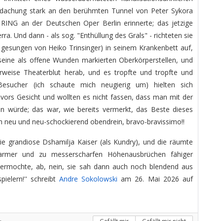
dachung stark an den berühmten Tunnel von Peter Sykora
RING an der Deutschen Oper Berlin erinnerte; das jetzige
rra. Und dann - als sog. "Enthüllung des Grals" - richteten sie
 gesungen von Heiko Trinsinger) in seinem Krankenbett auf,
seine als offene Wunden markierten Oberkörperstellen, und
erweise Theaterblut herab, und es tropfte und tropfte und
Besucher (ich schaute mich neugierig um) hielten sich
ors Gesicht und wollten es nicht fassen, dass man mit der
n würde; das war, wie bereits vermerkt, das Beste dieses
ch neu und neu-schockierend obendrein, bravo-bravissimo!!
e grandiose Dshamilja Kaiser (als Kundry), und die räumte
 warmer und zu messerscharfen Höhenausbrüchen fähiger
ermochte, ab, nein, sie sah dann auch noch blendend aus
ielern!'' schreibt
Andre Sokolowski
am 26. Mai 2026 auf