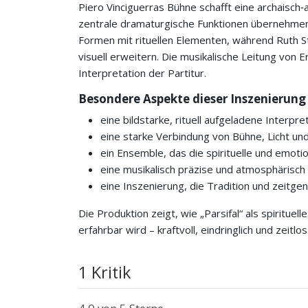
Piero Vinciguerras Bühne schafft eine archaisch‑
zentrale dramaturgische Funktionen übernehmen
Formen mit rituellen Elementen, während Ruth St
visuell erweitern. Die musikalische Leitung von E
Interpretation der Partitur.
Besondere Aspekte dieser Inszenierung
eine bildstarke, rituell aufgeladene Interp
eine starke Verbindung von Bühne, Licht un
ein Ensemble, das die spirituelle und emoti
eine musikalisch präzise und atmosphärisc
eine Inszenierung, die Tradition und zeitge
Die Produktion zeigt, wie „Parsifal“ als spiritue
erfahrbar wird – kraftvoll, eindringlich und zeitlos
1 Kritik