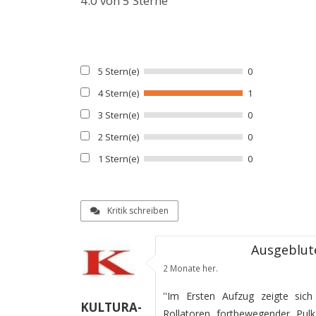
4.0
von 5 Sterne
5 Stern(e)
0
4 Stern(e)
1
3 Stern(e)
0
2 Stern(e)
0
1 Stern(e)
0
Kritik schreiben
Ausgeblut
2 Monate her.
''Im Ersten Aufzug zeigte sic
KULTURA-
Rollatoren fortbewegender Pulk 