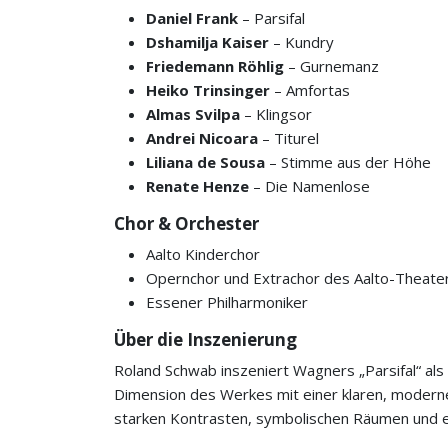
Daniel Frank
– Parsifal
Dshamilja Kaiser
– Kundry
Friedemann Röhlig
– Gurnemanz
Heiko Trinsinger
– Amfortas
Almas Svilpa
– Klingsor
Andrei Nicoara
– Titurel
Liliana de Sousa
– Stimme aus der Höhe
Renate Henze
– Die Namenlose
Chor & Orchester
Aalto Kinderchor
Opernchor und Extrachor des Aalto-Theate
Essener Philharmoniker
Über die Inszenierung
Roland Schwab inszeniert Wagners „Parsifal“ als d
Dimension des Werkes mit einer klaren, moderne
starken Kontrasten, symbolischen Räumen und ei