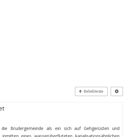
Beliebteste
et
h die Brudergemeinde als ein sich auf Gehgerüsten und
inmitten eines wasserüberfluteten kanalisationsähnlichen