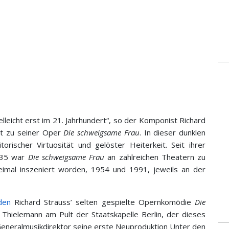
ielleicht erst im 21. Jahrhundert“, so der Komponist Richard
it zu seiner Oper
Die schweigsame Frau
. In dieser dunklen
rischer Virtuosität und gelöster Heiterkeit. Seit ihrer
935 war
Die schweigsame Frau
an zahlreichen Theatern zu
weimal inszeniert worden, 1954 und 1991, jeweils an der
den
Richard Strauss’ selten gespielte Opernkomödie
Die
 Thielemann am Pult der Staatskapelle Berlin, der dieses
 Generalmusikdirektor seine erste Neuproduktion Unter den