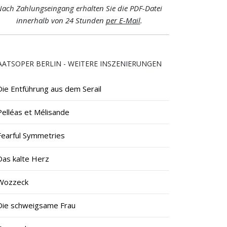
ach Zahlungseingang erhalten Sie die PDF-Datei
innerhalb von 24 Stunden
per E-Mail
.
AATSOPER BERLIN - WEITERE INSZENIERUNGEN
Die Entführung aus dem Serail
Pelléas et Mélisande
Fearful Symmetries
Das kalte Herz
Wozzeck
Die schweigsame Frau