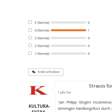
5 Stern(e)
0
4 Stern(e)
1
3 Stern(e)
0
2 Stern(e)
0
1 Stern(e)
0
Kritik schreiben
Strauss fü
1 Jahr her.
''Jan Philipp Glogers Inszenie
KULTURA-
stimmigen Handlungsfluss durch e