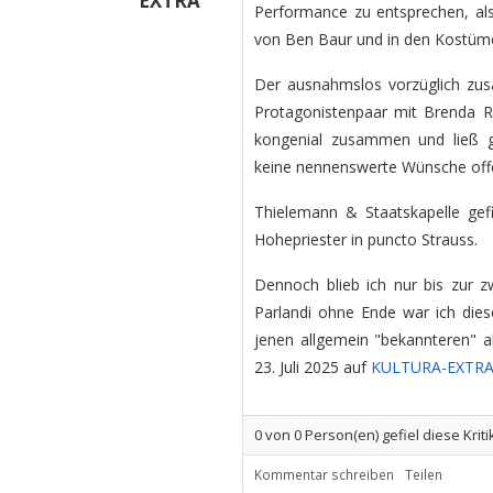
EXTRA
Performance zu entsprechen, al
von Ben Baur und in den Kostümen
Der ausnahmslos vorzüglich zus
Protagonistenpaar mit Brenda Ra
kongenial zusammen und ließ ges
keine nennenswerte Wünsche off
Thielemann & Staatskapelle gefi
Hohepriester in puncto Strauss.
Dennoch blieb ich nur bis zur z
Parlandi ohne Ende war ich die
jenen allgemein "bekannteren" al
23. Juli 2025 auf
KULTURA-EXTR
0
von
0
Person(en) gefiel diese Kriti
Kommentar schreiben
Teilen