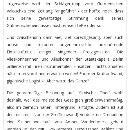
irrigerweise wird der Schlägertrupp vom Gutmenschen
Valouchka eine Zeitlang "angeführt" - der hoffte noch, dass
sich seine gewalttätige Stimmung dank seines
Gutmenscheneinflusses ausbremsen ließe oder so.
Und zwischendrin dann viel, viel Sprechgesang, aber auch
ariose und mitunter angenehm-schön anzuhörende
Einzelauftritte einiger singender Protagonisten. Die
Alleskönnerinnen und Alleskönner der Staatskapelle Berlin
brillierten mit ihren instrumentalen Einsätzen - nichts anderes
hätte man von ihnen erwarten wollen! Enormer Kraftaufwand,
gigantische Logistik!! Aber wozu das Ganze?
Die genremäßige Betonung auf "filmische Oper" wohl
deshalb, weil das meiste des Gezeigten großleinwandmäßig,
also im ziemlich nahen Hintergrund, erfolgte. Zudem ist auf
der meistens (von der Großleinwand) verdeckten Drehbühne
eine Szenenlandschaft von Amber Vandenhoeck gebaut
worden, in der mit Live-Kameras Einzelszenen gefilmt und