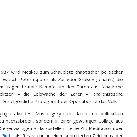
1687 wird Moskau zum Schauplatz chaotischer politischer
rewitsch Peter (später als Zar »der Große« genannt) die
en tragen brutale Kämpfe um den Thron aus: fanatische
relitzen – die Leibwache der Zaren –, anarchistische
Der eigentliche Protagonist der Oper aber ist das Volk.
ing es Modest Mussorgsky nicht darum, die politischen
eu nachzubilden, sondern in einer gewaltigen Collage aus
egenwärtigen « darzustellen – eine Art Meditation über
s Guth
, als Regisseur an einer konturierten Zeichnung der