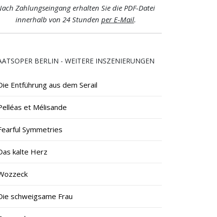
ach Zahlungseingang erhalten Sie die PDF-Datei
innerhalb von 24 Stunden
per E-Mail
.
AATSOPER BERLIN - WEITERE INSZENIERUNGEN
Die Entführung aus dem Serail
Pelléas et Mélisande
Fearful Symmetries
Das kalte Herz
Wozzeck
Die schweigsame Frau