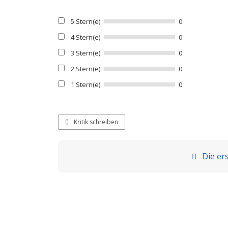
5 Stern(e)
0
4 Stern(e)
0
3 Stern(e)
0
2 Stern(e)
0
1 Stern(e)
0
Kritik schreiben
Die ers