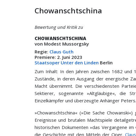
Chowanschtschina
Bewertung und Kritik zu
CHOWANSCHTSCHINA
von Modest Mussorgsky
Regie:
Claus Guth
Premiere: 2. Juni 2023
Staatsoper Unter den Linden
Berlin
Zum Inhalt: In den Jahren zwischen 1682 und 
Zustände, in deren Ausgang der energische Za
Macht übernimmt. Die verschiedensten Partei
Sektierer, sogenannte »Altgläubige«, die St
Einzelkämpfer und überzeugte Anhänger Peters. 
»Chowanschtschina« (»Die Sache Chowanski«) g
Ereignisse und brutalen Machtspiele detailgetr
historischen Dokumenten »das Vergangene im G
die Geschichte mit den Mitteln der Oper.
Clau