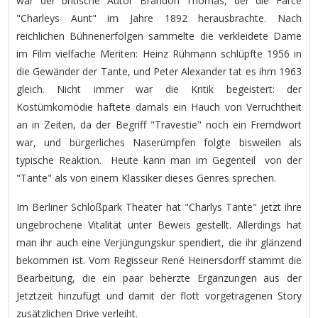
war der britische Autor Brandon Thomas, der die Farce
"Charleys Aunt" im Jahre 1892 herausbrachte. Nach
reichlichen Bühnenerfolgen sammelte die verkleidete Dame
im Film vielfache Meriten: Heinz Rühmann schlüpfte 1956 in
die Gewänder der Tante, und Peter Alexander tat es ihm 1963
gleich. Nicht immer war die Kritik begeistert: der
Kostümkomödie haftete damals ein Hauch von Verruchtheit
an in Zeiten, da der Begriff "Travestie" noch ein Fremdwort
war, und bürgerliches Naserümpfen folgte bisweilen als
typische Reaktion. Heute kann man im Gegenteil von der
"Tante" als von einem Klassiker dieses Genres sprechen.
Im Berliner Schloßpark Theater hat "Charlys Tante" jetzt ihre
ungebrochene Vitalität unter Beweis gestellt. Allerdings hat
man ihr auch eine Verjüngungskur spendiert, die ihr glänzend
bekommen ist. Vom Regisseur René Heinersdorff stammt die
Bearbeitung, die ein paar beherzte Ergänzungen aus der
Jetztzeit hinzufügt und damit der flott vorgetragenen Story
zusätzlichen Drive verleiht.