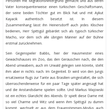
Personen mit Migrationshintergrund gemacht und aus deren
Vater konsequenterweise einen türkischen Geschäftsmann,
der seine beiden Töchter gut im Blick hat und mit Aykut
Kayacik authentisch besetzt ist. In diesem
Zusammenhang lässt ihn Heinersdorff auch jedes Klischee
bedienen, Herr Spittigül gebärdet sich als typisch türkischer
Macho, vor dem sich alle übrigen Männer auf der Bühne
erstmal zurücknehmen.
Sein Gegenspieler Babbs, hier der Hausmeister eines
Gewächshauses im Zoo, das den Geräuschen nach, die den
Abend umwabern, auch im Urwald gelegen sein könnte, steht
ihm aber in nichts nach. Im Gegenteil. Er wird von den Jungs
ersatzweise flugs zur Tante aus Brasilien umgestaltet, die sich
überraschenderweise für ein paar Tage später angesagt hat
und die Anstandsdame spielen sollte. Und Markus Majowski
ist ein echtes Glanzlicht des Abends. Er spielt diese Dame mit
so viel Charme und Witz und wenn ihm Spittigül zu dumm
kommt, wechselt er aus dem Frauenstimmen-Modus auch