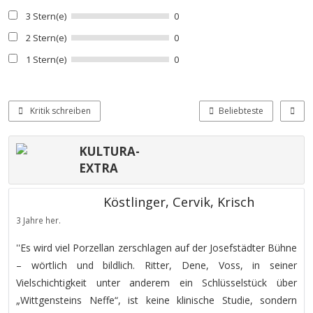
3 Stern(e)
0
2 Stern(e)
0
1 Stern(e)
0
Kritik schreiben
Beliebteste
KULTURA-
EXTRA
Köstlinger, Cervik, Krisch
3 Jahre her.
''Es wird viel Porzellan zerschlagen auf der Josefstädter Bühne
– wörtlich und bildlich. Ritter, Dene, Voss, in seiner
Vielschichtigkeit unter anderem ein Schlüsselstück über
„Wittgensteins Neffe“, ist keine klinische Studie, sondern