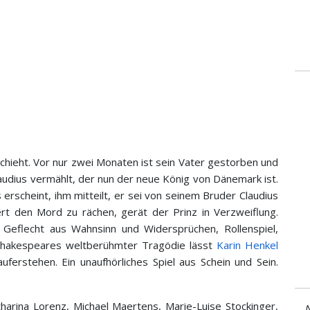
schieht. Vor nur zwei Monaten ist sein Vater gestorben und
audius vermählt, der nun der neue König von Dänemark ist.
erscheint, ihm mitteilt, er sei von seinem Bruder Claudius
ert den Mord zu rächen, gerät der Prinz in Verzweiflung.
m Geflecht aus Wahnsinn und Widersprüchen, Rollenspiel,
n Shakespeares weltberühmter Tragödie lässt
Karin Henkel
ferstehen. Ein unaufhörliches Spiel aus Schein und Sein.
harina Lorenz, Michael Maertens, Marie-Luise Stockinger,
N