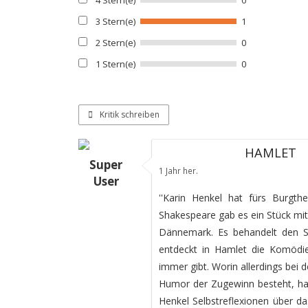
4 Stern(e)
0
3 Stern(e)
1
2 Stern(e)
0
1 Stern(e)
0
Kritik schreiben
HAMLET
Super
1 Jahr her.
User
''Karin Henkel hat fürs Burgth
Shakespeare gab es ein Stück mit
Dännemark. Es behandelt den S
entdeckt in Hamlet die Komödie
immer gibt. Worin allerdings bei 
Humor der Zugewinn besteht, hat
Henkel Selbstreflexionen über d