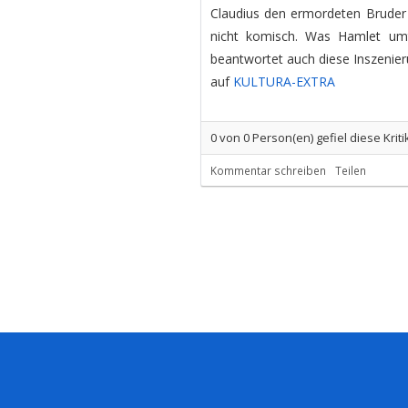
Claudius den ermordeten Bruder 
nicht komisch. Was Hamlet umtre
beantwortet auch diese Inszenier
auf
KULTURA-EXTRA
0
von
0
Person(en) gefiel diese Kriti
Kommentar schreiben
Teilen