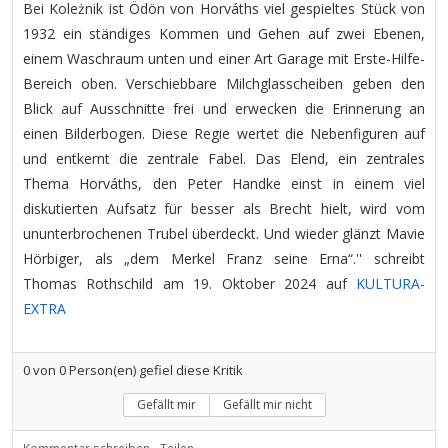
Bei Koleżnik ist Ödön von Horváths viel gespieltes Stück von
1932 ein ständiges Kommen und Gehen auf zwei Ebenen,
einem Waschraum unten und einer Art Garage mit Erste-Hilfe-
Bereich oben. Verschiebbare Milchglasscheiben geben den
Blick auf Ausschnitte frei und erwecken die Erinnerung an
einen Bilderbogen. Diese Regie wertet die Nebenfiguren auf
und entkernt die zentrale Fabel. Das Elend, ein zentrales
Thema Horváths, den Peter Handke einst in einem viel
diskutierten Aufsatz für besser als Brecht hielt, wird vom
ununterbrochenen Trubel überdeckt. Und wieder glänzt Mavie
Hörbiger, als „dem Merkel Franz seine Erna“.'' schreibt
Thomas Rothschild am 19. Oktober 2024 auf
KULTURA-
EXTRA
0
von
0
Person(en) gefiel diese Kritik
Gefällt mir
Gefällt mir nicht