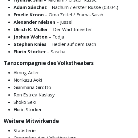
Adam Sánchez
– Nachum / erster Russe (03.04.)
Emelie Kroon
– Oma Zeitel / Fruma-Sarah
Alexander Nielsen
– Jussel
Ulrich K. Müller
– Der Wachtmeister
Joshua Walton
– Fedja
Stephan Knies
– Fiedler auf dem Dach
Flurin Stocker
– Sascha
Tanzcompagnie des Volkstheaters
Almog Adler
Norikazu Aoki
Gianmaria Girotto
Ron Estrea Kaslasy
Shoko Seki
Flurin Stocker
Weitere Mitwirkende
Statisterie
Opernchor des Volkstheaters