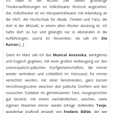
Ich habe in der letzten Zeit sieben großartige
Theateraufführungen im Volkstheater Rostock angesehen,
das Volkstheater ist ein Vierspartentheater mit Anbindung an
die HMT, der Hochschule für Musik, Theater und Tanz, die
dort in der Altstadt, in einem alten Kloster ansässig ist. Ich
hatte dort zu tun und gelangte nur in Abständen in die
Aufführungen, zuerst im November, da sah ich:
Die
Ratten
[...].
Dann im März sah ich das
Musical Anatevka
, werkgetreu
und tragisch gegeben, mit einer großen Verbeugung vor den
osteuropäisch-jüdischen Dorfgemeinschaften, die immer
wieder vertrieben und schließlich im Holocaust für immer
vernichtet wurden, mit einer berührenden, ganz kurzen
Versöhnungsszene zwischen den jüdische Dörflern und den
russischen Soldaten im gemeinsamen Tanz. Ausgesprochen
gut besetzt, mit einem nachdenklichen, weichen, seine
eigenen Maximen immer wieder infrage stellenden
Tevje
,
wunderbar kraftvoll gespielt von
Frederic Böhle
, der wie