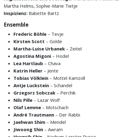
Martha Helms, Sophie-Marie Tietje
Inspizienz:
Babette Bartz
Ensemble
Frederic Böhle
– Tevje
Kirsten Scott
– Golde
Martha-Luise Urbanek
– Zeitel
Agostina Migoni
– Hodel
Lea Hartlaub
– Chava
Katrin Heller
– Jente
Tobias Völklein
– Mottel Kamzoll
Antje Luckstein
– Schandel
Grzegorz Sobczak
– Perchik
Nils Pille
– Lazar Wolf
Olaf Lemme
– Motschach
André Trautmann
– Der Rabbi
Jaehwan Shim
– Mendel
Jiwoong Shin
– Awram
Hyunsik Shin
– Nachum / erster Russe