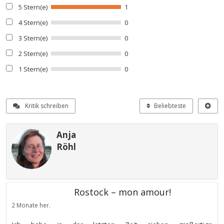
5 Stern(e)
1
4 Stern(e)
0
3 Stern(e)
0
2 Stern(e)
0
1 Stern(e)
0
Kritik schreiben
Beliebteste
Anja
Röhl
Rostock – mon amour!
2 Monate her.