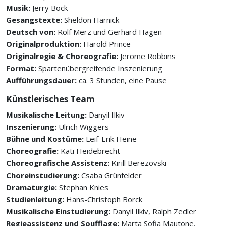
Musik:
Jerry Bock
Gesangstexte:
Sheldon Harnick
Deutsch von:
Rolf Merz und Gerhard Hagen
Originalproduktion:
Harold Prince
Originalregie & Choreografie:
Jerome Robbins
Format:
Spartenübergreifende Inszenierung
Aufführungsdauer:
ca. 3 Stunden, eine Pause
Künstlerisches Team
Musikalische Leitung:
Danyil Ilkiv
Inszenierung:
Ulrich Wiggers
Bühne und Kostüme:
Leif-Erik Heine
Choreografie:
Kati Heidebrecht
Choreografische Assistenz:
Kirill Berezovski
Choreinstudierung:
Csaba Grünfelder
Dramaturgie:
Stephan Knies
Studienleitung:
Hans-Christoph Borck
Musikalische Einstudierung:
Danyil Ilkiv, Ralph Zedler
Regieassistenz und Soufflage:
Marta Sofia Mautone,