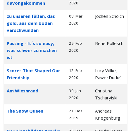
davongekommen
2020
zu unseren füßen, das
Jochen Schölch
08. Mär
gold, aus dem boden
2020
verschwunden
Passing - It´s so easy,
René Pollesch
29. Feb
was schwer zu machen
2020
ist
Scores That Shaped Our
Lucy Wilke,
12. Feb
Friendship
Paweł Duduś
2020
Am Wiesnrand
Christina
30. Jan
Tscharyiski
2020
The Snow Queen
Andreas
21. Dez
Kriegenburg
2019