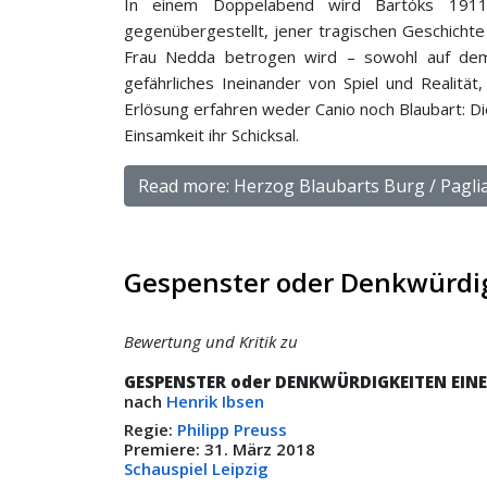
In einem Doppelabend wird Bartóks 1911 ­
gegenüberge­stellt, jener tragischen Geschichte
Frau Nedda betrogen wird – sowohl auf dem T
gefährliches Ineinander von Spiel und Realität
Erlösung erfahren weder Canio noch Blaubart: Di
Einsamkeit ihr Schicksal.
Read more: Herzog Blaubarts Burg / Paglia
Gespenster oder Denkwürdi
Bewertung und Kritik zu
GESPENSTER oder DENKWÜRDIGKEITEN EI
nach
Henrik Ibsen
Regie:
Philipp Preuss
Premiere: 31. März 2018
Schauspiel Leipzig