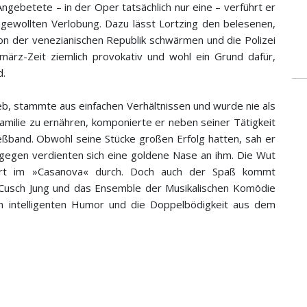
Angebetete – in der Oper tatsächlich nur eine – verführt er
ngewollten Verlobung. Dazu lässt Lortzing den belesenen,
n der venezianischen Republik schwärmen und die Polizei
rmärz-Zeit ziemlich provokativ und wohl ein Grund dafür,
d.
eb, stammte aus einfachen Verhältnissen und wurde nie als
milie zu ernähren, komponierte er neben seiner Tätigkeit
eßband. Obwohl seine Stücke großen Erfolg hatten, sah er
gegen verdienten sich eine goldene Nase an ihm. Die Wut
mert im »Casanova« durch. Doch auch der Spaß kommt
ur Cusch Jung und das Ensemble der Musikalischen Komödie
n intelligenten Humor und die Doppelbödigkeit aus dem