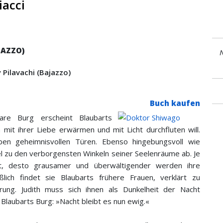
iacci
JAZZO)
N
 Pilavachi (Bajazzo)
Buch kaufen
bare Burg erscheint Blaubarts
h mit ihrer Liebe erwärmen und mit Licht durchfluten will.
eben geheimnisvollen Türen. Ebenso hingebungsvoll wie
el zu den ­verborgensten Winkeln seiner Seelenräume ab. Je
ngt, desto grausamer und überwältigender werden ihre
ßlich findet sie Blaubarts ­frühere Frauen, verklärt zu
ng. Judith muss sich ihnen als Dunkel­heit der Nacht
n Blaubarts Burg: »Nacht bleibt es nun ewig.«