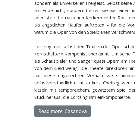
sondern als universellen Freigeist. Selbst seine 
am Ende nicht, sondern befreit sie aus einer u
aber stets betrunkenen Kerkermeister Rocco vo
als ängstlichen Haufen auftreten – für die Vo
warum die Oper von den Spielplänen verschwan
Lortzing, der selbst den Text zu der Oper schri
»ernsthafter« Komponist anerkannt. Um seine Fa
als Schauspieler und Sänger quasi Opern am Fli
von dem Geld wenig. Die Theaterdirektoren hin
auf diese ungerechten Verhältnisse schim
selbstverständlich nicht zu kurz. Chefregisse
kitzeln mit temporeichem, gewitztem Spiel de
Stück heraus, die Lortzing ihm einkomponierte.
Read more: Casanova