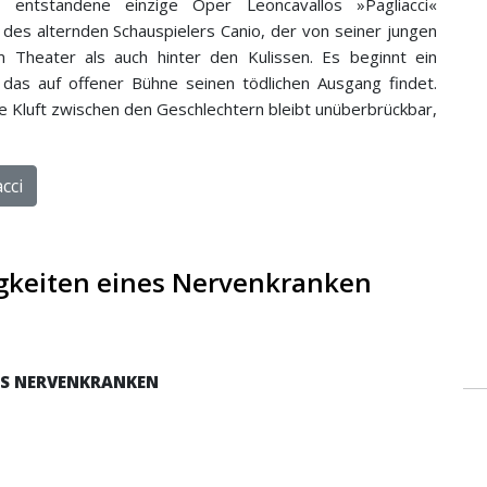
entstandene einzige Oper Leoncavallos »Pagliacci«
 des alternden Schau­spielers Canio, der von seiner jungen
heater als auch ­hinter den Kulissen. Es beginnt ein
, das auf offener Bühne seinen tödlichen Ausgang findet.
e Kluft zwischen den Geschlechtern bleibt unüberbrückbar,
cci
gkeiten eines Nervenkranken
NES NERVENKRANKEN