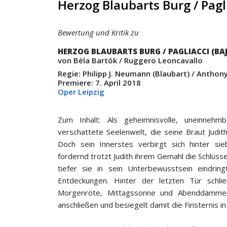
Herzog Blaubarts Burg / Pagl
Bewertung und Kritik zu
HERZOG BLAUBARTS BURG / PAGLIACCI (BA
von Béla Bartók / Ruggero Leoncavallo
Regie: Philipp J. Neumann (Blaubart) / Anthony
Premiere: 7. April 2018
Oper Leipzig
Zum Inhalt: Als geheimnisvolle, uneinnehm
verschattete Seelenwelt, die seine Braut ­Judit
Doch sein Innerstes verbirgt sich hinter si
fordernd trotzt Judith ihrem Gemahl die Schlüss
tiefer sie in sein Unterbewusstsein eindri
Entdeckungen. ­Hinter der letzten Tür schlie
Morgenröte, Mittags­sonne und Abenddämmeru
anschließen und besiegelt ­damit die Finsternis i