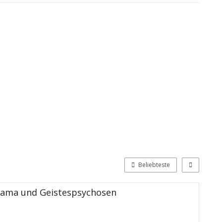
Beliebteste
rama und Geistespsychosen