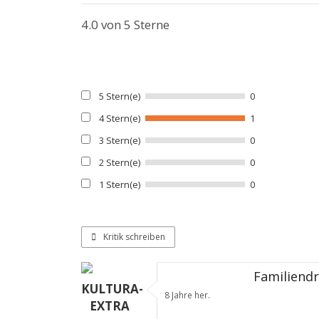
4.0
von 5 Sterne
5 Stern(e)
0
4 Stern(e)
1
3 Stern(e)
0
2 Stern(e)
0
1 Stern(e)
0
Kritik schreiben
Familiend
KULTURA-
8 Jahre her.
EXTRA