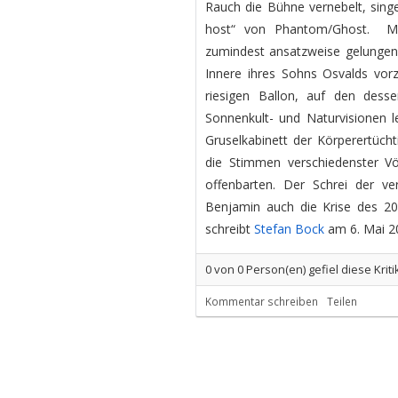
Rauch die Bühne vernebelt, singen
host“ von Phantom/Ghost. Mit
zumindest ansatzweise gelungen, 
Innere ihres Sohns Osvalds vorz
riesigen Ballon, auf den dessen
Sonnenkult- und Naturvisionen 
Gruselkabinett der Körperertüch
die Stimmen verschiedenster Vö
offenbarten. Der Schrei der ve
Benjamin auch die Krise des 20. 
schreibt
Stefan Bock
am 6. Mai 2
0
von
0
Person(en) gefiel diese Kriti
Kommentar schreiben
Teilen