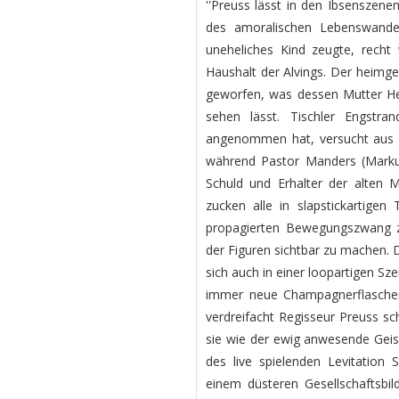
''Preuss lässt in den Ibsenszen
des amoralischen Lebenswande
uneheliches Kind zeugte, recht 
Haushalt der Alvings. Der heimgek
geworfen, was dessen Mutter Hel
sehen lässt. Tischler Engstra
angenommen hat, versucht aus 
während Pastor Manders (Marku
Schuld und Erhalter der alten
zucken alle in slapstickartige
propagierten Bewegungszwang zu
der Figuren sichtbar zu machen. 
sich auch in einer loopartigen S
immer neue Champagnerflaschen
verdreifacht Regisseur Preuss sc
sie wie der ewig anwesende Geis
des live spielenden Levitation 
einem düsteren Gesellschaftsb