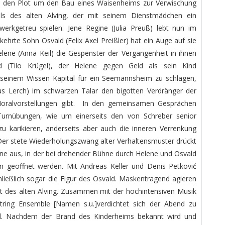
en den Plot um den Bau eines Waisenheims zur Verwischung
ls des alten Alving, der mit seinem Dienstmädchen ein
werkgetreu spielen. Jene Regine (Julia Preuß) lebt nun im
ehrte Sohn Osvald (Felix Axel Preißler) hat ein Auge auf sie
ene (Anna Keil) die Gespenster der Vergangenheit in ihnen
nd (Tilo Krügel), der Helene gegen Geld als sein Kind
seinem Wissen Kapital für ein Seemannsheim zu schlagen,
s Lerch) im schwarzen Talar den bigotten Verdränger der
 Moralvorstellungen gibt. In den gemeinsamen Gesprächen
n Turnübungen, wie um einerseits den von Schreber senior
 karikieren, anderseits aber auch die inneren Verrenkung
Der stete Wiederholungszwang alter Verhaltensmuster drückt
zene aus, in der bei drehender Bühne durch Helene und Osvald
 geöffnet werden. Mit Andreas Keller und Denis Petković
hließlich sogar die Figur des Osvald. Maskentragend agieren
t des alten Alving. Zusammen mit der hochintensiven Musik
String Ensemble [Namen s.u.]verdichtet sich der Abend zu
ild. Nachdem der Brand des Kinderheims bekannt wird und