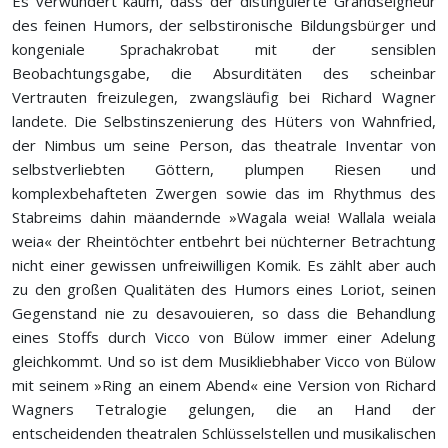
Es verwundert kaum, dass der distinguierte Grandseigneur
des feinen Humors, der selbstironische Bildungsbürger und
kongeniale Sprachakrobat mit der sensiblen
Beobachtungsgabe, die Absurditäten des scheinbar
Vertrauten freizulegen, zwangsläufig bei Richard Wagner
landete. Die Selbstinszenierung des Hüters von Wahnfried,
der Nimbus um seine Person, das theatrale Inventar von
selbstverliebten Göttern, plumpen Riesen und
komplexbehafteten Zwergen sowie das im Rhythmus des
Stabreims dahin mäandernde »Wagala weia! Wallala weiala
weia« der Rheintöchter entbehrt bei nüchterner Betrachtung
nicht einer gewissen unfreiwilligen Komik. Es zählt aber auch
zu den großen Qualitäten des Humors eines Loriot, seinen
Gegenstand nie zu desavouieren, so dass die Behandlung
eines Stoffs durch Vicco von Bülow immer einer Adelung
gleichkommt. Und so ist dem Musikliebhaber Vicco von Bülow
mit seinem »Ring an einem Abend« eine Version von Richard
Wagners Tetralogie gelungen, die an Hand der
entscheidenden theatralen Schlüsselstellen und musikalischen