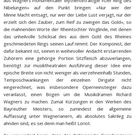
aus Wagners monumentaler Mythentetralogie »Der Ring des
Nibelungen« auf den Punkt bringen: »Nur wer der
Minne Macht entsagt, nur wer der Liebe Lust verjagt, nur der
erzielt sich den Zauber, zum Reif zu zwingen das Gold«, so
die mahnenden Worte der Rheintochter Woglinde, mit denen
das unheilvolle Schicksal des aus dem Gold des Rheines
geschmiedeten Rings seinen Lauf nimmt. Der Komponist, der
dafür bekannt ist, seinen in weihevoller Andacht erstarrenden
Zuhörern eine gehörige Portion Sitzfleisch abzuverlangen,
benötigt zur musiktheatralen Ausführung dieser Idee eine
epische Breite von nicht weniger als vierzehneinhalb Stunden,
Temposchwankungen der einzelnen Dirigate nicht
eingerechnet, was insbesondere Operneinsteiger dazu
veranlasst, einen Bogen um die Musikdramen Richard
Wagners zu machen. Zumal Kürzungen in den Werken des
Bayreuther Meisters, so zumindest die allgemeine
Auffassung unter Wagnerianern, als absolutes Sakrileg zu
ahnden sind, es sei denn man heißt Loriot.