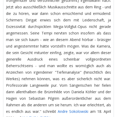
frohgemuter und versöhnlicher gestimmt) irgendwann nach.
Jetzt also ausschließlich Musikausschnitte aus dem Ring - und
die zu hören, war dann schon ernüchternd und ermüdend:
Schirmers Dirigat erwies sich dem mit Leidenschaft, ja
Exzessivität durchspickten Mega-Vollglut-Opus nicht gerade
angemessen. Seine Tempi nervten schon insofern als dass
man sie sich kaum - wie an diesem Abend hörbar - bräsiger
und angestemmter hätte vorstell'n mögen. Was die Kamera,
die sein Gesicht mitunter einfing, zeigte, war vor allem dieser
generelle Ausdruck eines scheinbar vollgeordneten
Beherrschtseins - und man wollte es womöglich auch als
Anzeichen von irgendeiner "Tiefenanalyse" (hinsichtlich des
Werkes) nehmen können, was es aber sicherlich nicht war.
Professorale Langeweile pur. Vom Sängerischen her fielen
dann allenthalben die Brünnhilde von Daniela Köhler und der
Hagen von Sebastian Pilgrim außerordentlicher aus dem
Rahmen als die anderen um sie herum. Ich war erleichtert, als
es endlich aus war.'' schreibt
Andre Sokolowski
am 18. April