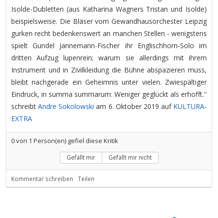
Isolde-Dubletten (aus Katharina Wagners Tristan und Isolde)
beispielsweise. Die Bläser vom Gewandhausorchester Leipzig
gurken recht bedenkenswert an manchen Stellen - wenigstens
spielt Gundel Jannemann-Fischer ihr Englischhorn-Solo im
dritten Aufzug lupenrein; warum sie allerdings mit ihrem
Instrument und in Zivilkleidung die Bühne abspazieren muss,
bleibt nachgerade ein Geheimnis unter vielen. Zwiespältiger
Eindruck, in summa summarum: Weniger geglückt als erhofft.''
schreibt
Andre Sokolowski
am 6. Oktober 2019 auf
KULTURA-
EXTRA
0
von
1
Person(en) gefiel diese Kritik
Gefällt mir
Gefällt mir nicht
Kommentar schreiben
Teilen