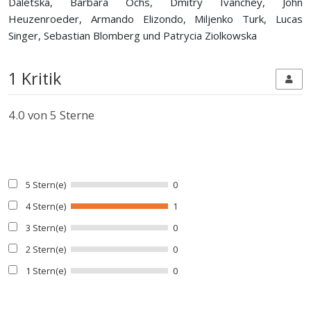
Daletska, Barbara Ochs, Dmitry Ivanchey, John
Heuzenroeder, Armando Elizondo, Miljenko Turk, Lucas
Singer, Sebastian Blomberg und Patrycia Ziolkowska
1 Kritik
4.0
von 5 Sterne
5 Stern(e)
0
4 Stern(e)
1
3 Stern(e)
0
2 Stern(e)
0
1 Stern(e)
0