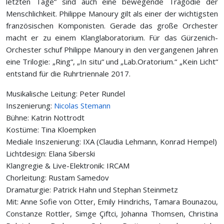
letzten Tage“ sind auch eine bewegende Tragödie der
Menschlichkeit. Philippe Manoury gilt als einer der wichtigsten
französischen Komponisten. Gerade das große Orchester
macht er zu einem Klanglaboratorium. Für das Gürzenich-
Orchester schuf Philippe Manoury in den vergangenen Jahren
eine Trilogie: „Ring“, „In situ“ und „Lab.Oratorium.“ „Kein Licht“
entstand für die Ruhrtriennale 2017.
Musikalische Leitung: Peter Rundel
Inszenierung:
Nicolas Stemann
Bühne: Katrin Nottrodt
Kostüme: Tina Kloempken
Mediale Inszenierung: IXA (Claudia Lehmann, Konrad Hempel)
Lichtdesign: Elana Siberski
Klangregie & Live-Elektronik: IRCAM
Chorleitung: Rustam Samedov
Dramaturgie: Patrick Hahn und Stephan Steinmetz
Mit: Anne Sofie von Otter, Emily Hindrichs, Tamara Bounazou,
Constanze Rottler, Simge Çiftci, Johanna Thomsen, Christina