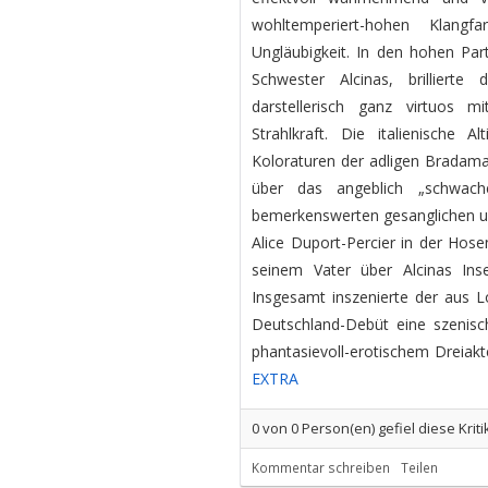
wohltemperiert-hohen Klangf
Ungläubigkeit. In den hohen Part
Schwester Alcinas, brillierte
darstellerisch ganz virtuos m
Strahlkraft. Die italienische
Koloraturen der adligen Bradaman
über das angeblich „schwache
bemerkenswerten gesanglichen und
Alice Duport-Percier in der Hos
seinem Vater über Alcinas Ins
Insgesamt inszenierte der aus
Deutschland-Debüt eine szenis
phantasievoll-erotischem Dreiakte
EXTRA
0
von
0
Person(en) gefiel diese Kriti
Kommentar schreiben
Teilen