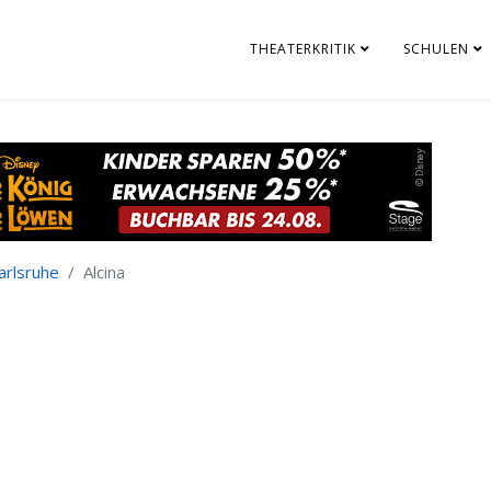
THEATERKRITIK
SCHULEN
arlsruhe
Alcina