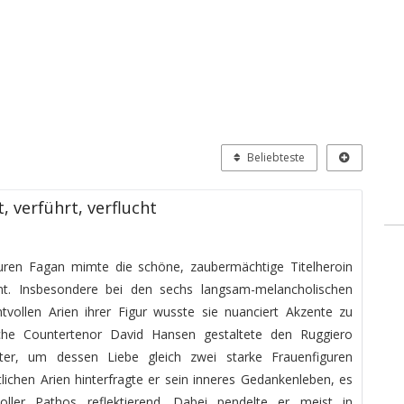
Beliebteste
, verführt, verflucht
Lauren Fagan mimte die schöne, zaubermächtige Titelheroin
ent. Insbesondere bei den sechs langsam-melancholischen
ntvollen Arien ihrer Figur wusste sie nuanciert Akzente zu
ische Countertenor David Hansen gestaltete den Ruggiero
itter, um dessen Liebe gleich zwei starke Frauenfiguren
aftlichen Arien hinterfragte er sein inneres Gedankenleben, es
ller Pathos reflektierend. Dabei pendelte er meist in