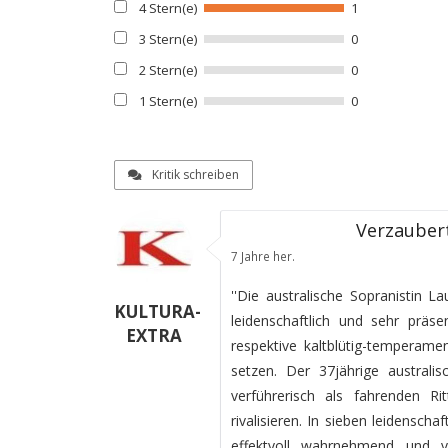
4 Stern(e)
1
3 Stern(e)
0
2 Stern(e)
0
1 Stern(e)
0
Kritik schreiben
Verzaubert
7 Jahre her.
''Die australische Sopranistin 
KULTURA-
leidenschaftlich und sehr präs
EXTRA
respektive kaltblütig-temperame
setzen. Der 37jährige austral
verführerisch als fahrenden R
rivalisieren. In sieben leidensch
effektvoll wahrnehmend und vo