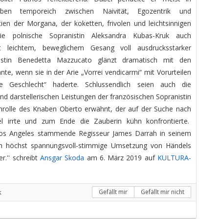
arben temporeich zwischen Naivität, Egozentrik und
ien der Morgana, der koketten, frivolen und leichtsinnigen
 die polnische Sopranistin Aleksandra Kubas-Kruk auch
it leichtem, beweglichem Gesang voll ausdrucksstarker
 Altistin Benedetta Mazzucato glänzt dramatisch mit den
te, wenn sie in der Arie „Vorrei vendicarmi“ mit Vorurteilen
 Geschlecht“ haderte. Schlussendlich seien auch die
 darstellerischen Leistungen der französischen Sopranistin
enrolle des Knaben Oberto erwähnt, der auf der Suche nach
el irrte und zum Ende die Zauberin kühn konfrontierte.
 Los Angeles stammende Regisseur James Darrah in seinem
ch höchst spannungsvoll-stimmige Umsetzung von Händels
r.'' schreibt
Ansgar Skoda
am 6. März 2019 auf
KULTURA-
k
Gefällt mir
Gefällt mir nicht