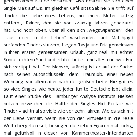
gemeinsamen Kaffee vorstellen. Also bestellt sie sich einen
Single Malt auf Eis. Im gleichen Café sitzt Sabine. Sie trifft auf
Tinder die Liebe ihres Lebens, nur einen Meter fünfzig
entfernt, Rainer, den sie vor zwanzig Jahren geheiratet
hat. Und hoch oben, über all den sich „wegswipenden“, den
„raus oder in ihr Leben“ wischenden, auf Matchjagd
surfenden Tinder-Nutzern, fliegen Tasja und Eric gemeinsam
in ihren ersten gemeinsamen Urlaub, ganz real, mit echter
Sonne, echtem Sand und echter Liebe... und alles nur, weil Eric
sich vertippt hat. Der Mensch, ständig ist er auf der Suche:
nach seinen Autoschlüsseln, dem Traumjob, einer neuen
Wohnung. Vor allem aber nach der großen Liebe. Nie gab es
so viele Singles wie heute, jeder fünfte Deutsche lebt allein.
Laut einer Studie des Hamburger Analyse-Instituts Nielsen
nutzen inzwischen die Hälfte der Singles Flirt-Portale wie
Tinder – achtmal so viele wie vor zehn Jahren. Wie es sich mit
der Liebe verhält, wenn sie von der virtuellen in die reale
Welt übergehen soll, besingen die sieben Figuren mal rockig,
mal gefühlvoll in dieser von Kammertheater-Intendanten