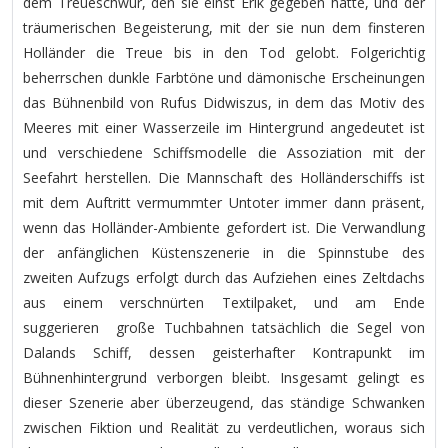
dem Treueschwur, den sie einst Erik gegeben hatte, und der
träumerischen Begeisterung, mit der sie nun dem finsteren
Holländer die Treue bis in den Tod gelobt. Folgerichtig
beherrschen dunkle Farbtöne und dämonische Erscheinungen
das Bühnenbild von Rufus Didwiszus, in dem das Motiv des
Meeres mit einer Wasserzeile im Hintergrund angedeutet ist
und verschiedene Schiffsmodelle die Assoziation mit der
Seefahrt herstellen. Die Mannschaft des Holländerschiffs ist
mit dem Auftritt vermummter Untoter immer dann präsent,
wenn das Holländer-Ambiente gefordert ist. Die Verwandlung
der anfänglichen Küstenszenerie in die Spinnstube des
zweiten Aufzugs erfolgt durch das Aufziehen eines Zeltdachs
aus einem verschnürten Textilpaket, und am Ende
suggerieren große Tuchbahnen tatsächlich die Segel von
Dalands Schiff, dessen geisterhafter Kontrapunkt im
Bühnenhintergrund verborgen bleibt. Insgesamt gelingt es
dieser Szenerie aber überzeugend, das ständige Schwanken
zwischen Fiktion und Realität zu verdeutlichen, woraus sich