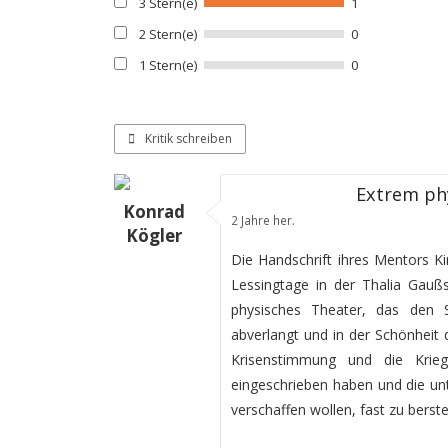
3 Stern(e)
1
2 Stern(e)
0
1 Stern(e)
0
Kritik schreiben
Extrem phy
Konrad
2 Jahre her.
Kögler
Die Handschrift ihres Mentors K
Lessingtage in der Thalia Gauß
physisches Theater, das den S
abverlangt und in der Schönheit d
Krisenstimmung und die Krie
eingeschrieben haben und die un
verschaffen wollen, fast zu berste