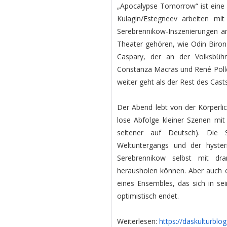
„Apocalypse Tomorrow“ ist eine d
Kulagin/Estegneev arbeiten mi
Serebrennikow-Inszenierungen a
Theater gehören, wie Odin Biron 
Caspary, der an der Volksbü
Constanza Macras und René Pollesc
weiter geht als der Rest des Casts
Der Abend lebt von der Körperlich
lose Abfolge kleiner Szenen mit
seltener auf Deutsch). Die 
Weltuntergangs und der hyster
Serebrennikow selbst mit dra
herausholen können. Aber auch o
eines Ensembles, das sich in se
optimistisch endet.
Weiterlesen:
https://daskulturblo