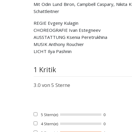
Mit Odin Lund Biron, Campbell Caspary, Nikita 
Schattleitner
REGIE Evgeny Kulagin
CHOREOGRAFIE Ivan Estegneev
AUSSTATTUNG Ksenia Peretrukhina
MUSIK Anthony Rouchier
LICHT Ilya Pashnin
1 Kritik
3.0
von 5 Sterne
5 Stern(e)
0
4 Stern(e)
0