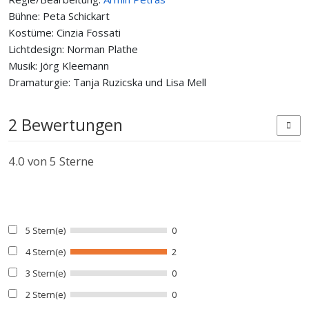
Bühne: Peta Schickart
Kostüme: Cinzia Fossati
Lichtdesign: Norman Plathe
Musik: Jörg Kleemann
Dramaturgie: Tanja Ruzicska und Lisa Mell
2 Bewertungen
4.0
von 5 Sterne
5 Stern(e)
0
4 Stern(e)
2
3 Stern(e)
0
2 Stern(e)
0