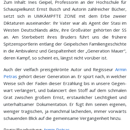
Zum Inhalt: Ines Geipel, Professorin an der Hochschule für
Schauspiel­kunst Ernst Busch und Autorin zahlreicher Bücher,
setzt sich in UMKÄMPFTE ZONE mit dem Erbe zweier
Diktaturen auseinander: Ihr Vater war als Agent der Stasi im
Westen Deutschlands aktiv, ihre Großväter gehörten der SS
an. Am Sterbebett ihres Bruders führt uns die frühere
Spitzen­sportlerin entlang der Geipelschen Familiengeschichte
in die Ambivalenz und Gespaltenheit der „Generation Mauer“,
deren Kampf, so scheint es, längst nicht vorüber ist.
Auch der vielfach preisgekrönte Autor und Regisseur
Armin
Petras
gehört dieser Generation an. Er spürt nach, in welcher
Weise sich der Faden dieser Erzählung bis in unsere Gegen­
wart verlängert, und balanciert den Stoff auf dem schmalen
Grat zwischen großem Ernst, erstaunlicher Leichtigkeit und
unterhaltsamer Dokumentation. Er fügt ihm seinen eigenen,
weniger tragischen, ja manchmal lachenden, immer vorwärts
schauenden Blick auf die gemeinsame Vergangenheit hinzu.
Regie/Bearbeitung:
Armin Petras