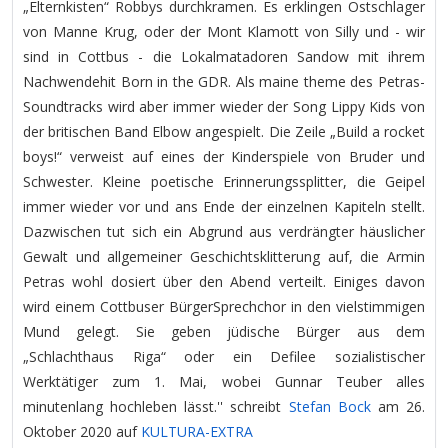
„Elternkisten“ Robbys durchkramen. Es erklingen Ostschlager
von Manne Krug, oder der Mont Klamott von Silly und - wir
sind in Cottbus - die Lokalmatadoren Sandow mit ihrem
Nachwendehit Born in the GDR. Als maine theme des Petras-
Soundtracks wird aber immer wieder der Song Lippy Kids von
der britischen Band Elbow angespielt. Die Zeile „Build a rocket
boys!“ verweist auf eines der Kinderspiele von Bruder und
Schwester. Kleine poetische Erinnerungssplitter, die Geipel
immer wieder vor und ans Ende der einzelnen Kapiteln stellt.
Dazwischen tut sich ein Abgrund aus verdrängter häuslicher
Gewalt und allgemeiner Geschichtsklitterung auf, die Armin
Petras wohl dosiert über den Abend verteilt. Einiges davon
wird einem Cottbuser BürgerSprechchor in den vielstimmigen
Mund gelegt. Sie geben jüdische Bürger aus dem
„Schlachthaus Riga“ oder ein Defilee sozialistischer
Werktätiger zum 1. Mai, wobei Gunnar Teuber alles
minutenlang hochleben lässt.'' schreibt
Stefan Bock
am 26.
Oktober 2020 auf
KULTURA-EXTRA