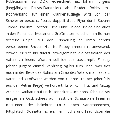
Publikationen zur DDR recherchiert hat. Johann Jürgens
(langjähriger Petras-Darsteller) als Bruder Robby mit
Kopfverband auf einer Krankenausliege wird von der
Schwester besucht. Petras doppelt diese Figur durch Suzann
Thiede und ihre Tochter Lucie Luise Thiede. Beide sind auch
in den Rollen der Mutter und Großmutter zu sehen. Im Roman
schreibt Geipel aus der Erinnerung an ihren bereits
verstorbenen Bruder. Hier ist Robby immer mit anwesend,
obwohl er sich bis zuletzt geweigert hat, die Stasiakten des
Vaters zu lesen. „Warum soll ich das auskämpfen?“ sagt
Johann Jürgens einmal. Verdrängung bis zum Ende, was sich
auch in der Rede des Sohns am Grab des Vaters manifestiert.
Vater und Großvater werden von Gunnar Teuber (ebenfalls
aus der Petras-Riege) verkörpert. Er wirkt in Hut und Anzug
wie eine Karikatur auf Erich Honecker. Auch sonst fährt Petras
einiges an Ostklischees auf, lässt die SchauspielerInnen in
Kostümen der beliebten DDR-Puppen Sandmännchen,
Pittiplatsch, Schnatterinchen, Herr Fuchs und Frau Elster die