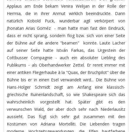
Applaus am Ende bekam Venira Welijan in der Rolle der
Hermia, die in ihrer Anmut wirklich beeindruckte. Dann
natürlich Kobold Puck, wunderbar agil verkörpert von
Jhonatan Arias Goméz - man hatte man fast den Eindruck,
dass er nicht sprang, sondern flog bzw. sich von einer Seite
der Bühne auf die andere "beamen" konnte. Laute Lacher
auf seiner Seite hatte István Farkas, das Urgestein der
Cottbusser Compagnie - auch ein absoluter Liebling des
Publikums - als Oberhandwerker Zettel. Er rennt immer mit
einer antiken Fliegerhaube à la "Quax, der Bruchpilot" über die
Bühne bis er in einen Esel verwandelt wird... Die Bühne von
Hans-Holger Schmidt zeigt am Anfang eine klassisch-
griechische Ruinenlandschaft, so wie Shakespeare sich das
wahrscheinlich vorgestellt hat. Später gibt es den
verwunschen Wald, der aber doch sehr nach Niederlausitz
aussieht. Das fügt sich sehr gut zusammen mit den
Kostümen von Adriana Mortelliti. Die Liebenden tragen
moderne Hochzeitsgewandungen, die Elfen hautfarbene