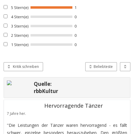
5 Stern(e)
1
4 Stern(e)
0
3 Stern(e)
0
2 Stern(e)
0
1 Stern(e)
0
Kritik schreiben
Beliebteste
Quelle:
rbbKultur
Hervorragende Tänzer
7 Jahre her.
''Die Leistungen der Tänzer waren hervorragend - es fällt
schwer, einzelne besonders herauszuheben. Den größten