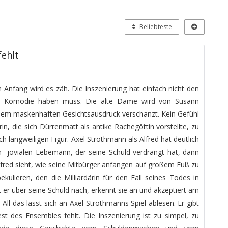
Beliebteste
fehlt
 Anfang wird es zäh. Die Inszenierung hat einfach nicht den
ze Komödie haben muss. Die alte Dame wird von Susann
 einem maskenhaften Gesichtsausdruck verschanzt. Kein Gefühl
ärin, die sich Dürrenmatt als antike Rachegöttin vorstellte, zu
ch langweiligen Figur. Axel Strothmann als Alfred hat deutlich
en jovialen Lebemann, der seine Schuld verdrängt hat, dann
Alfred sieht, wie seine Mitbürger anfangen auf großem Fuß zu
ulieren, den die Milliardärin für den Fall seines Todes in
kt er über seine Schuld nach, erkennt sie an und akzeptiert am
 All das lässt sich an Axel Strothmanns Spiel ablesen. Er gibt
st des Ensembles fehlt. Die Inszenierung ist zu simpel, zu