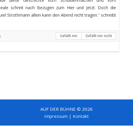
erade diese Geschichte vom Schuldenmachen und vom
deale schreit nach Bezügen zum Hier und Jetzt. Doch die
Axel Strothmann allein kann den Abend nicht tragen.'' schreibt
k
Gefällt mir
Gefällt mir nicht
AUF DER BÜHNE © 2026
Impressum
|
Kontakt