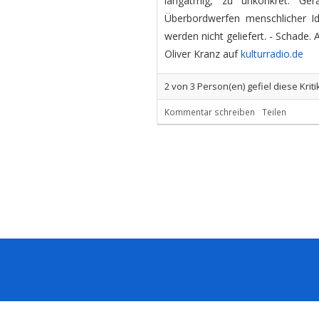
langatmig, zu unkonkret. G
Überbordwerfen menschlicher I
werden nicht geliefert. - Schade. 
Oliver Kranz auf
kulturradio.de
2
von
3
Person(en) gefiel diese Kriti
Kommentar schreiben
Teilen