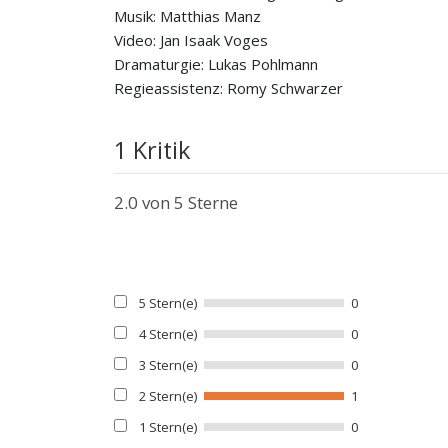
Musik: Matthias Manz
Video: Jan Isaak Voges
Dramaturgie: Lukas Pohlmann
Regieassistenz: Romy Schwarzer
1 Kritik
2.0
von 5 Sterne
5 Stern(e)
0
4 Stern(e)
0
3 Stern(e)
0
2 Stern(e)
1
1 Stern(e)
0