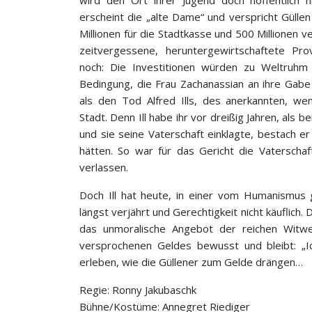
erscheint die „alte Dame“ und verspricht Güllen e
Millionen für die Stadtkasse und 500 Millionen ver
zeitvergessene, heruntergewirtschaftete Pro
noch: Die Investitionen würden zu Weltruhm 
Bedingung, die Frau Zachanassian an ihre Gabe 
als den Tod Alfred Ills, des anerkannten, w
Stadt. Denn Ill habe ihr vor dreißig Jahren, als b
und sie seine Vaterschaft einklagte, bestach e
hätten. So war für das Gericht die Vaterschaf
verlassen.
Doch Ill hat heute, in einer vom Humanismus g
längst verjährt und Gerechtigkeit nicht käuflich.
das unmoralische Angebot der reichen Witwe 
versprochenen Geldes bewusst und bleibt: „Ic
erleben, wie die Güllener zum Gelde drängen…
Regie: Ronny Jakubaschk
Bühne/Kostüme: Annegret Riediger