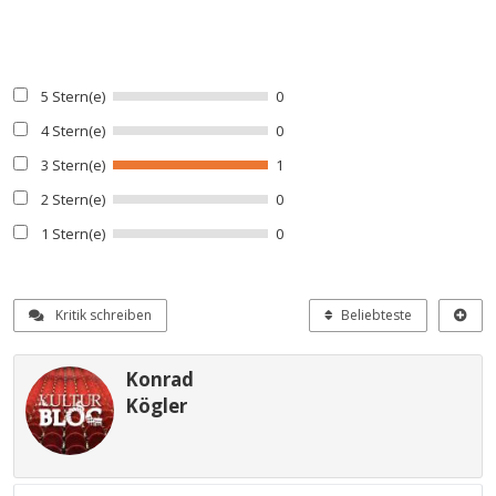
5 Stern(e)
0
4 Stern(e)
0
3 Stern(e)
1
2 Stern(e)
0
1 Stern(e)
0
Kritik schreiben
Beliebteste
Konrad
Kögler