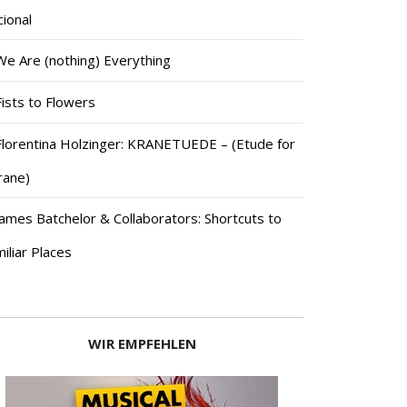
ional
We Are (nothing) Everything
Fists to Flowers
Florentina Holzinger: KRANETUEDE – (Etude for
rane)
James Batchelor & Collaborators: Shortcuts to
iliar Places
WIR EMPFEHLEN