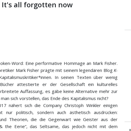
t's all forgotten now
d Spoken-Word: Eine performative Hommage an Mark Fisher.
oretiker Mark Fisher prägte mit seinem legendären Blog
K-
pitalismuskritiker*innen. In seinen Texten über wenig
ücher attestierte er der Gesellschaft ein kulturelles
rbreitete Auffassung, es gäbe keine Alternative mehr zur
n man sich vorstellen, das Ende des Kapitalismus nicht?
017 nähert sich die Company Christoph Winkler einigen
t nur politisch, sondern auch ästhetisch ausdrücken:
 und Theorien, die die Gegenwart wie Geister aus der
& the Eerie“, das Seltsame, das jedoch nicht mit dem
N