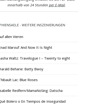
innerhalb von 24 Stunden
per E-Mail
.
PHIENSAELE - WEITERE INSZENIERUNGEN
Auf allen Vieren
Enad Marouf: And Now It Is Night
Sasha Waltz: Travelogue I – Twenty to eight
Harald Beharie: Batty Bwoy
Thibault Lac: Blue Roses
Isabelle Redfern/MamaNoSing: Datscha
Qué Bolero o En Tiempos de Inseguridad