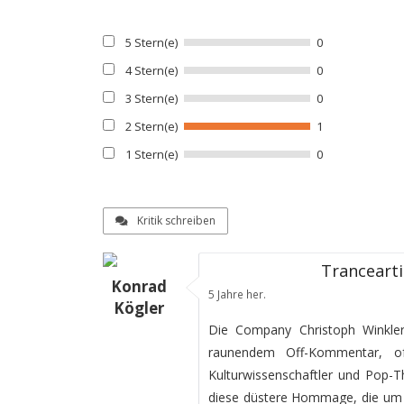
5 Stern(e)
0
4 Stern(e)
0
3 Stern(e)
0
2 Stern(e)
1
1 Stern(e)
0
Kritik schreiben
Tranceart
Konrad
5 Jahre her.
Kögler
Die Company Christoph Winkle
raunendem Off-Kommentar, o
Kulturwissenschaftler und Pop-Th
diese düstere Hommage, die um s