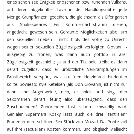
eines schon seit Ewigkeit erloschenen bzw. ruhenden Vulkans,
auf deren abgekühlter Lava in der Handlungsmitte jede
Menge Grünpflanzen gedeihen, die gleichsam als Elfengarten
aus Shakespeares Ein Sommernachtstraum dienen,
angedacht gewesen sein. Geraume Möglichkeiten also, um
den sexuellen Trieben - nicht bloß des völlig zu Unrecht
wegen seiner sexuellen Zügellosigkeit verfolgten Giovanni -
ausgiebig zu frönen, was dann auch gottlob in aller
Zügellosigkeit geschieht; ja und der Titelheld treibt es dann
derart zügellos, dass er urplötzliche Verkrampfungen im
Brustbereich verspürt, was auf 'nen Herzinfarkt hindeuten
sollte. Sowieso: Kyle Ketelsen (als Don Giovanni) ist nicht nur
dann eine Augenweide, nein, er spielt und singt den
Sexomanen derart feurig also überzeugend, dass den
Zuschauenden/ Zuhörenden fast schon schwindlig wird.
Genialer Superman! Kosky lässt auch die drei "zentralen"
Frauen in dem schönen Sex-Stück von Mozart-Da Ponte voll
auf ihre (sexuellen) Kosten kommen, und obgleich vielleicht