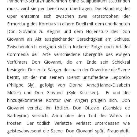
Pandemie-Schutzmaßnahmen ohne Saalpublikum stattfinden
muss, wird sie per Livestream übertragen. Die Handlung der
Oper entspinnt sich zwischen zwei Katastrophen: der
Ermordung des Komturs in einem Duell mit dem unerkannten
Don Giovanni zu Beginn und dem Höllensturz des Don
Giovanni als Akt ausgleichender Gerechtigkeit am Schluss.
Zwischendurch ereignen sich in lockerer Folge nach Art der
Commedia dell' Arte verschiedene Übergriffe des ewigen
Verführers Don Giovanni, die am Ende sein Schicksal
besiegeln. Der erste Sänger. der nach der Ouvertüre die Szene
betritt, ist der mit seinem Dienst unzufriedene Leporello
(Philippe Sly), gefolgt von Donna Anna(Hanna-Elisabeth
Müller) und Don Giovanni (Kyle Ketelsen). Er und der
hinzugekommene Komtur (Ain Anger) prügeln sich, Don
Giovanni verletzt ihn tödlich. Don Ottavio (Stanislas de
Barbeyrac) versucht Anna über den Tod des Vaters zu
trösten. Der tödlich Verletzte verlässt unterdessen wie
geistesabwesend die Szene. Don Giovanni spürt Frauenduft,