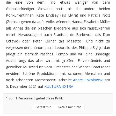
die eine von dem Trio etwas weniger von dem
Globalbefriediger Giovanni hatte als die andern beiden
Konkurrentinnen: Kate Lindsey (als Elvira) und Patricia Nolz
(Zerlina) gehen da aufs Volle, während Hanna-Elisabeth Müller
(als Anna) die ein bisschen Biederere aus sich rauszukehren
meint. Herausragend auch Stanislas de Barbeyrac (als Don
Ottavio) oder Peter Kellner (als Masetto). Und nicht zu
vergessen der phänomenale Leporello des Philippe Sly! Jordan
pflegt ein ziemlich rasches Tempo und will eine unbreiige
Ausführung; das alles wird mit großem Einverständnis und
gewollter Musizierlust vom Orchester der Wiener Staatsoper
erwidert. Schöne Produktion - mit schönen Menschen und
noch schöneren Momenten!!!'' schreibt
Andre Sokolowski
am
5. Dezember 2021 auf
KULTURA-EXTRA
1
von
1
Person(en) gefiel diese Kritik
Gefällt mir
Gefällt mir nicht