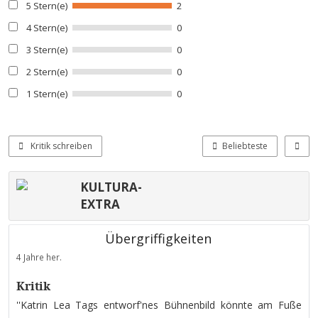
5 Stern(e)
2
4 Stern(e)
0
3 Stern(e)
0
2 Stern(e)
0
1 Stern(e)
0
Kritik schreiben
Beliebteste
KULTURA-
EXTRA
Übergriffigkeiten
4 Jahre her.
Kritik
''Katrin Lea Tags entworf'nes Bühnenbild könnte am Fuße