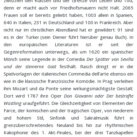
zwischen den Klassen und der Grenze von Leben und Tod,
denn er macht auch vor Friedhofsmauern nicht Halt. 2065
Frauen soll er bereits geliebt haben, 1003 allein in Spanien,
640 in Italien, 231 in Deutschland und 100 in Frankreich. Aber
nicht nur im christlichen Abendland hat er gewildert: 91 sind
es in der Türkei (sein Diener führt hierüber genau Buch). In
den europäischen Literaturen ist er seit der
Gegenreformation unterwegs, als um 1620 ein spanischer
Mönch seine Legende in der Comedia
Der Spötter von Sevilla
und der steinerne Gast
festhält. Rasch dringt er in die
Spielvorlagen der italienischen Commedia dell’arte ebenso ein
wie in die klassische französische Komödie. In Prag verleihen
ihm Mozart und da Ponte seine wirkungsmächtigste Gestalt:
Dort wird 1787 ihre Oper
Don Giovanni oder Der bestrafte
Wüstling
uraufgeführt. Die Gleichzeitigkeit von Elementen der
Farce, der komischen und der tragischen Oper, von niederem
und hohem Stil, Sinfonik und Sakralmusik führt in
grenzüberschreitendes Neuland bis hin zur rhythmischen
Kakophonie des 1. Akt-Finales, bei der drei Tanzkapellen