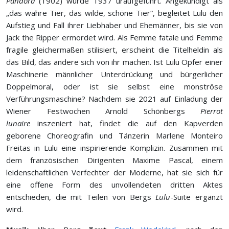
Pandora
(1902) wurde 1937 uraufgeführt. Angekündigt als
„das wahre Tier, das wilde, schöne Tier“, begleitet Lulu den
Aufstieg und Fall ihrer Liebhaber und Ehemänner, bis sie von
Jack the Ripper ermordet wird. Als Femme fatale und Femme
fragile gleichermaßen stilisiert, erscheint die Titelheldin als
das Bild, das andere sich von ihr machen. Ist Lulu Opfer einer
Maschinerie männlicher Unterdrückung und bürgerlicher
Doppelmoral, oder ist sie selbst eine monströse
Verführungsmaschine? Nachdem sie 2021 auf Einladung der
Wiener Festwochen Arnold Schönbergs
Pierrot
lunaire
inszeniert hat, findet die auf den Kapverden
geborene Choreografin und Tänzerin Marlene Monteiro
Freitas in Lulu eine inspirierende Komplizin. Zusammen mit
dem französischen Dirigenten Maxime Pascal, einem
leidenschaftlichen Verfechter der Moderne, hat sie sich für
eine offene Form des unvollendeten dritten Aktes
entschieden, die mit Teilen von Bergs
Lulu
-Suite ergänzt
wird.