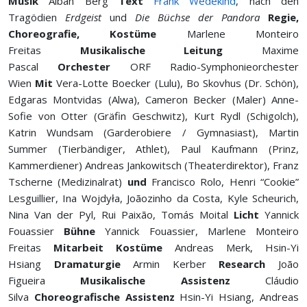
Musik
Alban Berg
Text
Frank Wedekind
, nach den
Tragödien
Erdgeist
und
Die Büchse der Pandora
Regie,
Choreografie, Kostüme
Marlene Monteiro
Freitas
Musikalische Leitung
Maxime
Pascal
Orchester
ORF Radio-Symphonieorchester
Wien
Mit
Vera-Lotte Boecker (Lulu), Bo Skovhus (Dr. Schön),
Edgaras Montvidas (Alwa), Cameron Becker (Maler) Anne-
Sofie von Otter (Gräfin Geschwitz), Kurt Rydl (Schigolch),
Katrin Wundsam (Garderobiere / Gymnasiast), Martin
Summer (Tierbändiger, Athlet), Paul Kaufmann (Prinz,
Kammerdiener) Andreas Jankowitsch (Theaterdirektor), Franz
Tscherne (Medizinalrat)
und
Francisco Rolo, Henri “Cookie”
Lesguillier, Ina Wojdyła, Joãozinho da Costa, Kyle Scheurich,
Nina Van der Pyl, Rui Paixão, Tomás Moital
Licht
Yannick
Fouassier
Bühne
Yannick Fouassier, Marlene Monteiro
Freitas
Mitarbeit Kostüme
Andreas Merk, Hsin-Yi
Hsiang
Dramaturgie
Armin Kerber
Research
João
Figueira
Musikalische Assistenz
Cláudio
Silva
Choreografische Assistenz
Hsin-Yi Hsiang, Andreas