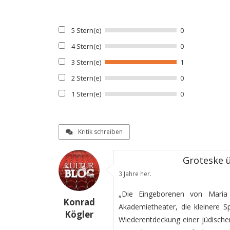
5 Stern(e)
0
4 Stern(e)
0
3 Stern(e)
1
2 Stern(e)
0
1 Stern(e)
0
Kritik schreiben
Groteske 
3 Jahre her.
„Die Eingeborenen von Maria B
Konrad
Akademietheater, die kleinere Sp
Kögler
Wiederentdeckung einer jüdischen