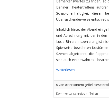
Bemerkenswertes zu finden, so da
Berliner Theatertreffens aufdrä
Schablonenhaftigkeit dieser b
Überraschenderweise entschied si
Inhaltlich bietet der Abend einige
und Abrechnung mit der in den F
Lucia Bihlers Inszenierung ist nic
Spielweise bewährten Kostümen 
Szenen abgetrennt, die Pappma
sind auch ein bewährtes Theaterm
Weiterlesen
0
von
0
Person(en) gefiel diese Kriti
Kommentar schreiben
Teilen