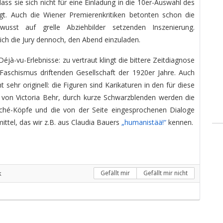
ss sie sich nicht für eine Einladung in die 10er-Auswahl des
ngt. Auch die Wiener Premierenkritiken betonten schon die
ewusst auf grelle Abziehbilder setzenden Inszenierung.
ch die Jury dennoch, den Abend einzuladen.
 Déjà-vu-Erlebnisse: zu vertraut klingt die bittere Zeitdiagnose
aschismus driftenden Gesellschaft der 1920er Jahre. Auch
ht sehr originell: die Figuren sind Karikaturen in den für diese
von Victoria Behr, durch kurze Schwarzblenden werden die
ché-Köpfe und die von der Seite eingesprochenen Dialoge
ittel, das wir z.B. aus Claudia Bauers
„humanistää!“
kennen.
k
Gefällt mir
Gefällt mir nicht