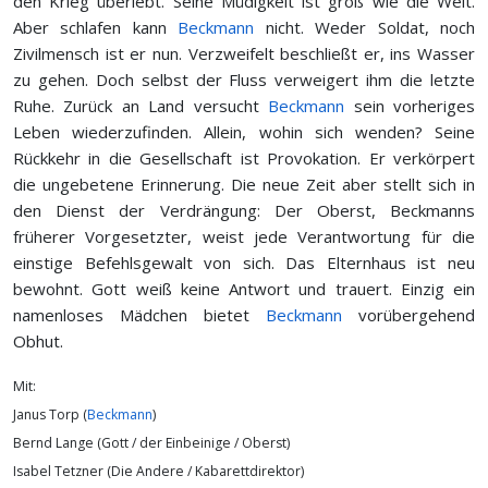
den Krieg überlebt. Seine Müdigkeit ist groß wie die Welt.
Aber schlafen kann
Beckmann
nicht. Weder Soldat, noch
Zivilmensch ist er nun. Verzweifelt beschließt er, ins Wasser
zu gehen. Doch selbst der Fluss verweigert ihm die letzte
Ruhe. Zurück an Land versucht
Beckmann
sein vorheriges
Leben wiederzufinden. Allein, wohin sich wenden? Seine
Rückkehr in die Gesellschaft ist Provokation. Er verkörpert
die ungebetene Erinnerung. Die neue Zeit aber stellt sich in
den Dienst der Verdrängung: Der Oberst, Beckmanns
früherer Vorgesetzter, weist jede Verantwortung für die
einstige Befehlsgewalt von sich. Das Elternhaus ist neu
bewohnt. Gott weiß keine Antwort und trauert. Einzig ein
namenloses Mädchen bietet
Beckmann
vorübergehend
Obhut.
Mit:
Janus Torp (
Beckmann
)
Bernd Lange (Gott / der Einbeinige / Oberst)
Isabel Tetzner (Die Andere / Kabarettdirektor)