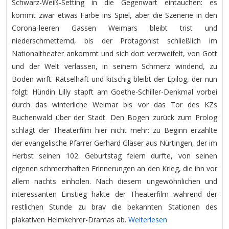
Schwarz-Weiß-Setting in die Gegenwart eintauchen: es
kommt zwar etwas Farbe ins Spiel, aber die Szenerie in den
Corona-leeren Gassen Weimars bleibt trist und
niederschmetternd, bis der Protagonist schließlich im
Nationaltheater ankommt und sich dort verzweifelt, von Gott
und der Welt verlassen, in seinem Schmerz windend, zu
Boden wirft. Rätselhaft und kitschig bleibt der Epilog, der nun
folgt: Hündin Lilly stapft am Goethe-Schiller-Denkmal vorbei
durch das winterliche Weimar bis vor das Tor des KZs
Buchenwald über der Stadt. Den Bogen zurück zum Prolog
schlägt der Theaterfilm hier nicht mehr: zu Beginn erzählte
der evangelische Pfarrer Gerhard Gläser aus Nürtingen, der im
Herbst seinen 102. Geburtstag feiern durfte, von seinen
eigenen schmerzhaften Erinnerungen an den Krieg, die ihn vor
allem nachts einholen. Nach diesem ungewöhnlichen und
interessanten Einstieg hakte der Theaterfilm während der
restlichen Stunde zu brav die bekannten Stationen des
plakativen Heimkehrer-Dramas ab.
Weiterlesen