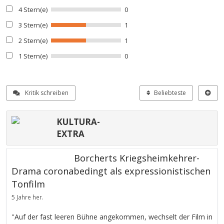
4 Stern(e)
0
3 Stern(e)
1
2 Stern(e)
1
1 Stern(e)
0
Kritik schreiben
Beliebteste
KULTURA-
EXTRA
Borcherts Kriegsheimkehrer-
Drama coronabedingt als expressionistischen
Tonfilm
5 Jahre her.
''Auf der fast leeren Bühne angekommen, wechselt der Film in