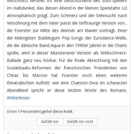
Mitschnitts versinkt oft eine Gesichtshälfte des Solo-Spielers
im Halbdunkel, das diesen Abend in der kleinen Spielstätte U2
atmosphärisch prägt. Zum Schmerz und der Sehnsucht nach
Versöhnung mit dem Vater passt die tieftraurige Version von
,
die Foerster zur Mitte des Abends am Klavier vorträgt. Einer
der klebrigsten Bubblegum Pop-Songs der Eurodance-Welle,
die die dänische Band Aqua in den 1990er Jahren in die Charts
spülte, wird in dieser Münsteraner Version als Weltschmerz-
Ballade ganz neu hörbar. Für die finale Abrechnung mit den
Sozialstaats-Reformen der französischen Präsidenten von
Chirac bis Macron hat Foerster noch einen weiteren
theatralischen Auftritt: wie eine Chanson-Diva im schwarzen
Abendkleid spricht er diese letzten Worte des Romans.
Weiterlesen
0
von
1
Person(en) gefiel diese Kritik
Gefällt mir
Gefällt mir nicht