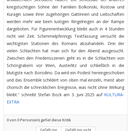
kriegstüchtigen Söhne der Familien Bolkonski, Rostow und
Kuragin sowie ihrer zugehörigen Gattinnen und Liebschaften
werden mehr wie beim lustigen Ringelreigen an der Rampe
dargeboten. Für Figurenentwicklung bleibt auch in 4 Stunden
nicht viel Zeit. Schimmelpfennigs Textfassung versucht die
wichtigsten Stationen des Romans abzuhandeln. Drei der
vielen Schlachten hat man sich für den Abend ausgesucht.
Zwischen den Friedensszenen geht es in die Schlachten von
Schöngrabern vor Wien, Austerlitz und schließlich in die
blutigste nach Borodino. Da wird ein Podest hereingeschoben
und das Ensemble schildert von oben mal einzeln, meist aber
chorisch die schrecklichen Ereignisse, was nicht ohne Wirkung
bleibt.'' schreibt Stefan Bock am 3. Juni 2025 auf
KULTURA-
EXTRA
0
von
0
Person(en) gefiel diese Kritik
Gefällt mir
Gefällt mir nicht