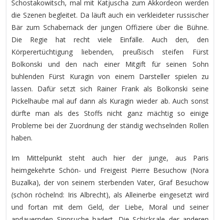
Schostakowitsch, mal mit Katjuscha zum Akkordeon werden
die Szenen begleitet. Da läuft auch ein verkleideter russischer
Bär zum Schabernack der jungen Offiziere über die Bühne.
Die Regie hat recht viele Einfälle. Auch den, den
Körperertüchtigung liebenden, preußisch steifen Fürst
Bolkonski und den nach einer Mitgift für seinen Sohn
buhlenden Fürst Kuragin von einem Darsteller spielen zu
lassen. Dafür setzt sich Rainer Frank als Bolkonski seine
Pickelhaube mal auf dann als Kuragin wieder ab. Auch sonst
dürfte man als des Stoffs nicht ganz mächtig so einige
Probleme bei der Zuordnung der ständig wechselnden Rollen
haben.
Im Mittelpunkt steht auch hier der junge, aus Paris
heimgekehrte Schön- und Freigeist Pierre Besuchow (Nora
Buzalka), der von seinem sterbenden Vater, Graf Besuchow
(schön röchelnd: Iris Albrecht), als Alleinerbe eingesetzt wird
und fortan mit dem Geld, der Liebe, Moral und seiner
andauernden Sinnsuche hadert. Die Schicksale der anderen