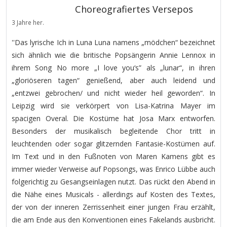
Choreografiertes Versepos
3 Jahre her.
''Das lyrische Ich in Luna Luna namens „mödchen“ bezeichnet
sich ähnlich wie die britische Popsängerin Annie Lennox in
ihrem Song No more „I love you‘s” als „lunar“, in ihren
„gloriöseren tagen“ genießend, aber auch leidend und
„entzwei gebrochen/ und nicht wieder heil geworden“. In
Leipzig wird sie verkörpert von Lisa-Katrina Mayer im
spacigen Overal. Die Kostüme hat Josa Marx entworfen.
Besonders der musikalisch begleitende Chor tritt in
leuchtenden oder sogar glitzernden Fantasie-Kostümen auf.
Im Text und in den Fußnoten von Maren Kamens gibt es
immer wieder Verweise auf Popsongs, was Enrico Lübbe auch
folgerichtig zu Gesangseinlagen nutzt. Das rückt den Abend in
die Nähe eines Musicals - allerdings auf Kosten des Textes,
der von der inneren Zerrissenheit einer jungen Frau erzählt,
die am Ende aus den Konventionen eines Fakelands ausbricht.