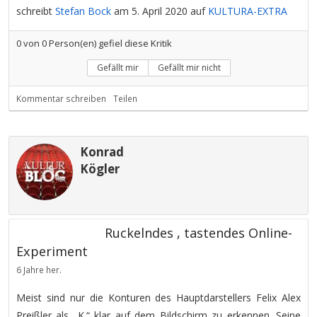
schreibt
Stefan Bock
am 5. April 2020 auf
KULTURA-EXTRA
0
von
0
Person(en) gefiel diese Kritik
Gefällt mir
Gefällt mir nicht
Kommentar schreiben
Teilen
Konrad
Kögler
Ruckelndes , tastendes Online-
Experiment
6 Jahre her.
Meist sind nur die Konturen des Hauptdarstellers Felix Alex
Preißler als „K.“ klar auf dem Bildschirm zu erkennen. Seine