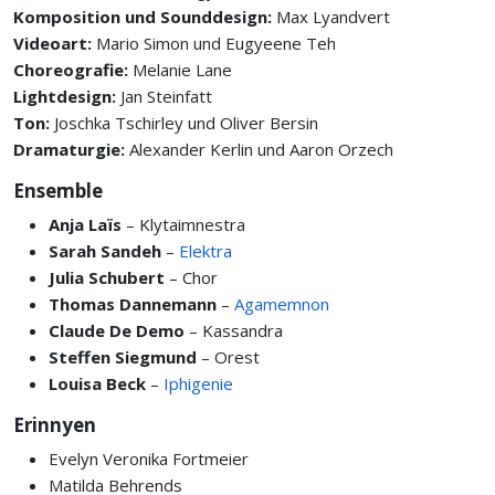
Komposition und Sounddesign:
Max Lyandvert
Videoart:
Mario Simon und Eugyeene Teh
Choreografie:
Melanie Lane
Lightdesign:
Jan Steinfatt
Ton:
Joschka Tschirley und Oliver Bersin
Dramaturgie:
Alexander Kerlin und Aaron Orzech
Ensemble
Anja Laïs
– Klytaimnestra
Sarah Sandeh
–
Elektra
Julia Schubert
– Chor
Thomas Dannemann
–
Agamemnon
Claude De Demo
– Kassandra
Steffen Siegmund
– Orest
Louisa Beck
–
Iphigenie
Erinnyen
Evelyn Veronika Fortmeier
Matilda Behrends