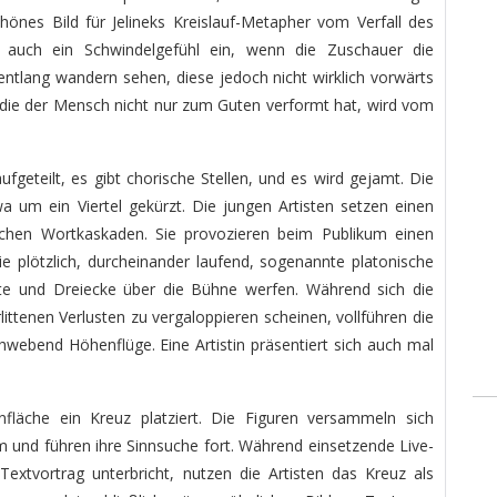
hönes Bild für Jelineks Kreislauf-Metapher vom Verfall des
ch auch ein Schwindelgefühl ein, wenn die Zuschauer die
ntlang wandern sehen, diese jedoch nicht wirklich vorwärts
 die der Mensch nicht nur zum Guten verformt hat, wird vom
ufgeteilt, es gibt chorische Stellen, und es wird gejamt. Die
wa um ein Viertel gekürzt. Die jungen Artisten setzen einen
ichen Wortkaskaden. Sie provozieren beim Publikum einen
plötzlich, durcheinander laufend, sogenannte platonische
te und Dreiecke über die Bühne werfen. Während sich die
littenen Verlusten zu vergaloppieren scheinen, vollführen die
chwebend Höhenflüge. Eine Artistin präsentiert sich auch mal
nfläche ein Kreuz platziert. Die Figuren versammeln sich
 und führen ihre Sinnsuche fort. Während einsetzende Live-
Textvortrag unterbricht, nutzen die Artisten das Kreuz als