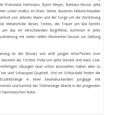
ble (Franziska Hartmann, Björn Meyer, Barbara Nüsse, Jirka
ler schier endlos im Kreis. Hinter düsteren Nebelschwaden
Verlust von Jelineks Mann und der Sorge um die Zerstörung
Die Melancholie dieses Textes, die Trauer um das bereits
nd um das im Verschwinden Begriffene, kommen in Jette
nszenierung mit vielen stillen Momenten besser zur Geltung
ierung ist der Einsatz von acht jungen Artist*innen vom
 darunter die Tochter Frida von Jette Steckel und Hans Löw.
unstfertigen Übungen zwar schön anzusehen, haben aber zu
t und Schauspiel-Quartett. Erst im Schlussbild finden die
 Erzählstränge in einer beeindruckenden Jonglage mit
sammen und kommt der 100minütige Abend in der prägenden
ur harmonischen Ruhe.