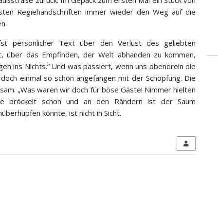
Gaußstraße zurück. Im Gepäck zum ersten Mal ein Stück von
ichsten Regiehandschriften immer wieder den Weg auf die
n.
efst persönlicher Text über den Verlust des geliebten
it, über das Empfinden, der Welt abhanden zu kommen,
gen ins Nichts.“ Und was passiert, wenn uns obendrein die
doch einmal so schön angefangen mit der Schöpfung. Die
rausam. „Was waren wir doch für böse Gäste! Nimmer hielten
rde bröckelt schon und an den Rändern ist der Saum
überhüpfen könnte, ist nicht in Sicht.