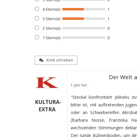
4 Stern(e)
1
3 Stern(e)
1
2 Stern(e)
0
1 Stern(e)
0
Kritik schreiben
Der Welt 
1 Jahr her.
''Steckel konfrontiert Jelineks z
KULTURA-
bitter ist, mit auftretenden Jug
EXTRA
oder an Schwebereifen Akrobat
(Barbara Nüsse, Franziska Ha
wechselnden Stimmungen deklam
Der runde Bühnenboden, um den d