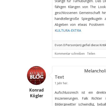
Stange für Turnübungen. Das Dra
fähigen Klängen von The Look
geschlossenen Gemeinschaft hint
handtellergroße Spiegelkugeln
Abgeben von etwas Positivem i
KULTURA-EXTRA
0
von
0
Person(en) gefiel diese Kriti
Kommentar schreiben
Teilen
Melancholi
Text
1 Jahr her.
Konrad
Aufschlussreich ist ein dire
Kögler
Inszenierungen. Falk Richte
Bildergewitter schwindlig, beb