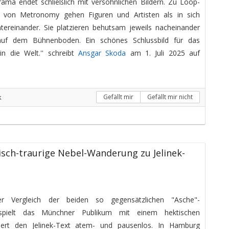
ma endet schließlich mit versöhnlichen Bildern. Zu Loop-
 von Metronomy gehen Figuren und Artisten als in sich
ereinander. Sie platzieren behutsam jeweils nacheinander
 auf dem Bühnenboden. Ein schönes Schlussbild für das
n die Welt.'' schreibt
Ansgar Skoda
am 1. Juli 2025 auf
k
Gefällt mir
Gefällt mir nicht
sch-traurige Nebel-Wanderung zu Jelinek-
kter Vergleich der beiden so gegensätzlichen "Asche"-
r spielt das Münchner Publikum mit einem hektischen
allert den Jelinek-Text atem- und pausenlos. In Hamburg