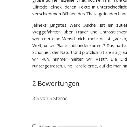
große Bühne inszeniert hat, noch einmal in die 
Elfriede Jelinek, deren Texte in unterschiedl
verschiedenen Bühnen des Thalia gefunden habe
Jelineks jüngstes Werk „Asche“ ist ein zuti
Weggefährten, über Trauer und Untröstlichke
wenn der eine Mensch nicht mehr da ist, „verzo
Welt, unser Planet abhandenkommt? Das hatte 
Schönheit der Natur! Und plötzlich ist sie so g
wir Ruh, nimmer hielten wir Rast!“. Die E
runtergetreten. Eine Parallelerde, auf die man hin
2 Bewertungen
3.5
von 5 Sterne
5 Stern(e)
0