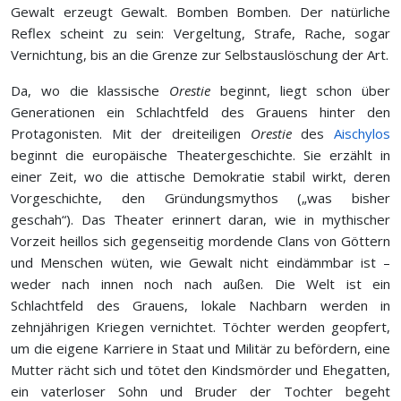
Gewalt erzeugt Gewalt. Bomben Bomben. Der natürliche
Reflex scheint zu sein: Vergeltung, Strafe, Rache, sogar
Vernichtung, bis an die Grenze zur Selbstauslöschung der Art.
Da, wo die klassische
Orestie
beginnt, liegt schon über
Generationen ein Schlachtfeld des Grauens hinter den
Protagonisten. Mit der dreiteiligen
Orestie
des
Aischylos
beginnt die europäische Theatergeschichte. Sie erzählt in
einer Zeit, wo die attische Demokratie stabil wirkt, deren
Vorgeschichte, den Gründungsmythos („was bisher
geschah“). Das Theater erinnert daran, wie in mythischer
Vorzeit heillos sich gegenseitig mordende Clans von Göttern
und Menschen wüten, wie Gewalt nicht eindämmbar ist –
weder nach innen noch nach außen. Die Welt ist ein
Schlachtfeld des Grauens, lokale Nachbarn werden in
zehnjährigen Kriegen vernichtet. Töchter werden geopfert,
um die eigene Karriere in Staat und Militär zu befördern, eine
Mutter rächt sich und tötet den Kindsmörder und Ehegatten,
ein vaterloser Sohn und Bruder der Tochter begeht