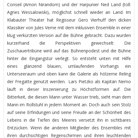
Conseil (Amon Nirandorn) und der Harpunier Ned Land (toll:
Agnes Wessalowski), möglichst schnell wieder an Land. Im
Klabauter Theater hat Regisseur Gero Vierhuff den dicken
Klassiker von Jules Verne mit dem inklusiven Ensemble in einer
klug verkürzten Version auf die Bühne gebracht. Dazu wurden
kurzerhand die Perspektiven gewechselt: Die
Zuschauertribüne wird auf das Bühnenpodest und die Bühne
hinter die Eingangstür verlegt. So entsteht unten mit Hilfe
eines glänzend blauen, umlaufenden Vorhangs ein
Unterseeraum und oben kann die Galerie als hölzerne Reling
der Fregatte genutzt werden. Lars Pietzko als Kapitän Nemo
läuft in dieser Inszenierung zu Höchstformen auf. Die
Bitterkeit, die diesen Mann unter Wasser trieb, sieht man dem
Mann im Rollstuhl in jedem Moment an. Doch auch sein Stolz
auf seine Erfindungen und seine Freude an der Schönheit des
Lebens in die Tiefen des Meeres versetzt ihn in sichtbares
Entzücken. Wenn die anderen Mitglieder des Ensembles mit
ihren durchsichtigen Regenschirmen und ihren leuchtenden