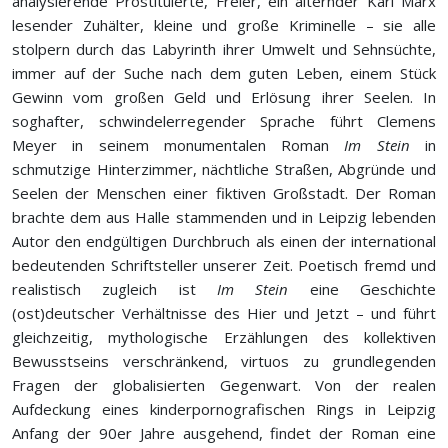
analysierende Prostituierte, Freier, ein alternder Karl Marx
lesender Zuhälter, kleine und große Kriminelle – sie alle
stolpern durch das Labyrinth ihrer Umwelt und Sehnsüchte,
immer auf der Suche nach dem guten Leben, einem Stück
Gewinn vom großen Geld und Erlösung ihrer Seelen. In
soghafter, schwindelerregender Sprache führt Clemens
Meyer in seinem monumentalen Roman
Im Stein
in
schmutzige Hinterzimmer, nächtliche Straßen, Abgründe und
Seelen der Menschen einer fiktiven Großstadt. Der Roman
brachte dem aus Halle stammenden und in Leipzig lebenden
Autor den endgültigen Durchbruch als einen der international
bedeutenden Schriftsteller unserer Zeit. Poetisch fremd und
realistisch zugleich ist
Im Stein
eine Geschichte
(ost)deutscher Verhältnisse des Hier und Jetzt – und führt
gleichzeitig, mythologische Erzählungen des kollektiven
Bewusstseins verschränkend, virtuos zu grundlegenden
Fragen der globalisierten Gegenwart. Von der realen
Aufdeckung eines kinderpornografischen Rings in Leipzig
Anfang der 90er Jahre ausgehend, findet der Roman eine