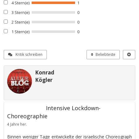
4 Stern(e)
1
3 Stern(e)
0
2 Stern(e)
0
1 Stern(e)
0
Kritik schreiben
Beliebteste
Konrad
Kögler
Intensive Lockdown-
Choreographie
4 Jahre her.
Binnen weniger Tage entwickelte der israelische Choreograph