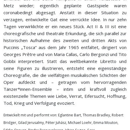
Metz wieder; eigentlich geplante Gastspiele waren
coronabedingt abgesagt. Anstatt in dieser Situation zu
verzagen, entwickelte Gat eine verrückte Idee. In nur zehn
Tagen verwirklichte er ein neues Stück. Act II & III ist eine
choreografische und theatrale Erkundung, die sich parallel zur
historischen Aufnahme des zweiten und dritten Akts von
Puccinis „Tosca“ aus dem Jahr 1965 entfaltet, dirigiert von
Georges Prêtre und von Maria Callas, Carlo Bergonzi und Tito
Gobbi interpretiert. Statt das weltbekannte Libretto und
seine Figuren zu illustrieren, entsteht eine eigenständige
Choreografie, die die vielfältigen musikalischen Schichten der
Oper aufdeckt und – getragen vom hervorragenden
Tänzer*innen-Ensemble – intim und kraftvoll zugleich
existenzielle Themen wie Liebe, Verrat, Eifersucht, Hoffnung,
Tod, Krieg und Verfolgung evoziert.
Entwickelt mit und performt von: Eglantine Bart, Thomas Bradley, Robert
Bridger, Gilad Jerusalmy, Péter Juhász, Michael Loehr, Emma Mouton,