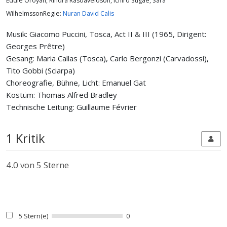
Eddie Oroyan, Rindra Rasoaveloson, Ichiro Sugae, Sara
WilhelmssonRegie:
Nuran David Calis
Musik: Giacomo Puccini, Tosca, Act II & III (1965, Dirigent:
Georges Prêtre)
Gesang: Maria Callas (Tosca), Carlo Bergonzi (Carvadossi),
Tito Gobbi (Sciarpa)
Choreografie, Bühne, Licht: Emanuel Gat
Kostüm: Thomas Alfred Bradley
Technische Leitung: Guillaume Février
1 Kritik
4.0
von 5 Sterne
5 Stern(e)
0