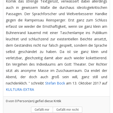
Komik das strenge Textgerüst, verwässert dabei allerdings
auch in gewissem Maße die durchaus ideologiekritischen
Passagen. Der Sprachforscher und Weltverbesserer Handke
gegen die Rampensau Reinsperger. Erst ganz zum Schluss
erfasst sie wieder die Ernsthaftigkeit, wenn sie ganz klein am
Bühnenrand kauernd mit einer Taschenlampe ins Publikum
leuchtet und schluchzend zur existentiellen Beichte ansetzt,
dem Geständnis nicht nur falsch gespielt, sondern die Sprache
selbst geschändet zu haben. Da ist sie ganz klein und
verletzbar, gleichzeitig damit aber auch wieder kokettierend.
Ein Vergehen des Individuums am Gott Theater. Der Richter
sitzt als anonyme Masse im Zuschauerraum. Da endet der
Abend, der doch auch groß sein will, ganz still und
nachdenklich. '' schreibt
Stefan Bock
am 13. Oktober 2017 auf
KULTURA-EXTRA
0
von
0
Person(en) gefiel diese Kritik
Gefällt mir
Gefällt mir nicht