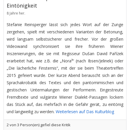
Eintönigkeit
8 Jahre her.
Stefanie Reinsperger lässt sich jedes Wort auf der Zunge
zergehen, spielt mit verschiedenen Varianten der Betonung,
wird langsam selbstsicherer und frecher. Vor der großen
Videowand synchronisiert sie ihre früheren Wiener
Inszenierungen, die sie mit Regisseur Dušan David Pařízek
erarbeitet hat, wie z.B. die „Nora³“ (nach Ibsen/Jelinek) oder
„Die lächerliche Finsternis“, mit der sie beim Theatertreffen
2015 gefeiert wurde. Der kurze Abend berauscht sich an der
Sprachakrobatik des Textes und den pantomimischen und
gestischen Untermalungen der Performerin. Eingestreute
Fremdtexte und vulgärste Wiener Dialekt-Passagen lockern
das Stück auf, das mehrfach in die Gefahr gerät, zu eintönig
und langweilig zu werden.
Weiterlesen auf Das Kulturblog
2
von
3
Person(en) gefiel diese Kritik