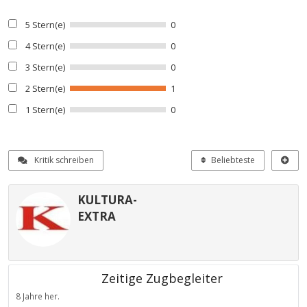
5 Stern(e)
0
4 Stern(e)
0
3 Stern(e)
0
2 Stern(e)
1
1 Stern(e)
0
Kritik schreiben
Beliebteste
KULTURA-
EXTRA
Zeitige Zugbegleiter
8 Jahre her.