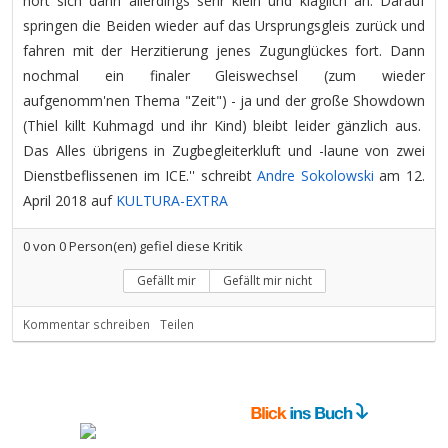
hört sich dann allerdings sehr klein und kläglich an. Darauf
springen die Beiden wieder auf das Ursprungsgleis zurück und
fahren mit der Herzitierung jenes Zugunglückes fort. Dann
nochmal ein finaler Gleiswechsel (zum wieder
aufgenomm'nen Thema "Zeit") - ja und der große Showdown
(Thiel killt Kuhmagd und ihr Kind) bleibt leider gänzlich aus.
Das Alles übrigens in Zugbegleiterkluft und -laune von zwei
Dienstbeflissenen im ICE.'' schreibt
Andre Sokolowski
am 12.
April 2018 auf
KULTURA-EXTRA
0
von
0
Person(en) gefiel diese Kritik
Gefällt mir
Gefällt mir nicht
Kommentar schreiben
Teilen