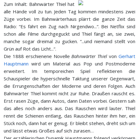
Zum Inhalt: Bahnwärter Thiel hat
alle Hände voll zu tun. Jeden Tag kommen mindestens zwei
Züge vorbei. Im Bahnwärterhaus plärrt die ganze Zeit das
Radio: “Es fährt ein Zug nach Nirgendwo...“. Bei Netflix sind
schon alle Filme durchgeguckt und Thiel fängt an, sie zwei,
manche sogar dreimal zu gucken. “...und niemand stellt von
Grün auf Rot das Licht...“.
Die 1888 erschienene Novelle
Bahnwärter Thiel
von
Gerhart
Hauptmann
wird um Material aus Pop und Postmoderne
erweitert. Im temporeichen Spiel reflektieren die
Schauspieler die hyperschnelle Taktung unserer Gegenwart,
die Errungenschaften der Moderne und deren Folgen. Auch
Bahnwärter Thiel kommt nicht zur Ruhe. Draußen rauscht es.
Erst rasen Züge, dann Autos, dann Daten vorbei. Gestern sah
das alles noch anders aus. Das Rauschen wird lauter. Thiel
rennt die Schienen entlang, das Rauschen hinter ihm her, ein
Stück noch, dann hat er genug. Er bleibt stehen, dreht sich um
und lässt etwas Großes auf sich zurasen…
Der erzählerischen Dynamik Hauptmanns folgend verkörpern