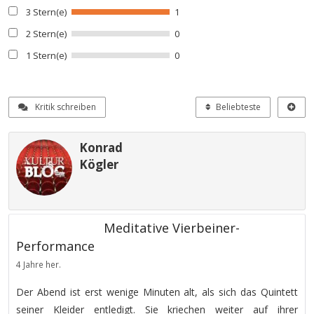
3 Stern(e)
1
2 Stern(e)
0
1 Stern(e)
0
Kritik schreiben
Beliebteste
Konrad
Kögler
Meditative Vierbeiner-
Performance
4 Jahre her.
Der Abend ist erst wenige Minuten alt, als sich das Quintett
seiner Kleider entledigt. Sie kriechen weiter auf ihrer