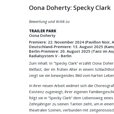
Oona Doherty: Specky Clark
Bewertung und Kritik zu
TRAILER PARK
Oona Doherty
Premiere: 22. November 2024 (Pavillon Noir, 
Deutschland-Premiere: 13. August 2025 (Ka
Berlin-Premiere: 20. August 2025 (
Tanz im Au
Radialsystem V - Berlin
Zum Inhalt: In “Specky Clark” erzählt Oona Dohe
Belfast, der im frühen Alter in einem Schlachtho
zeigt sie ein bewegendes Bild vom harten Leben
In ihrer neuen Arbeit widmet sich die Choreogra
Existenz zugeneigt, ihrer eigenen Familiengesc
folgt sie in “Specky Clark” dem Lebensweg eines 
Zehnjähriger zu seinen Tanten zieht, um in einem
theatralen Szenen, verbunden mit zeitgenössisch