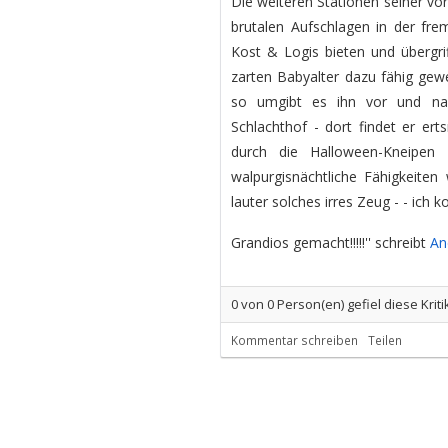
Die weiteren Stationen seiner vo
brutalen Aufschlagen in der frem
Kost & Logis bieten und übergri
zarten Babyalter dazu fähig gew
so umgibt es ihn vor und nac
Schlachthof - dort findet er er
durch die Halloween-Kneipen
walpurgisnächtliche Fähigkeiten
lauter solches irres Zeug - - ic
Grandios gemacht!!!!!'' schreibt
An
0
von
0
Person(en) gefiel diese Kriti
Kommentar schreiben
Teilen