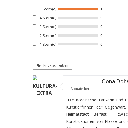
5 Stern(e)
1
4 Stern(e)
0
3 Stern(e)
0
2 Stern(e)
0
1 Stern(e)
0
Kritik schreiben
Oona Dohe
KULTURA-
11 Monate her.
EXTRA
"Die nordirische Tänzerin und C
Künstler*innen der Gegenwart. 
Heimatstadt Belfast – zwisc
Konstruktionen von Klasse und G