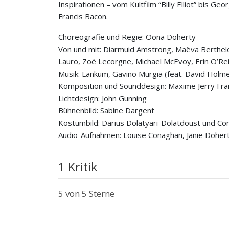
Inspirationen – vom Kultfilm “Billy Elliot” bis
Francis Bacon.
Choreografie und Regie: Oona Doherty
Von und mit: Diarmuid Amstrong, Maëva Berthelo
Lauro, Zoé Lecorgne, Michael McEvoy, Erin O’Rei
Musik: Lankum, Gavino Murgia (feat. David Holme
Komposition und Sounddesign: Maxime Jerry Fra
Lichtdesign: John Gunning
Bühnenbild: Sabine Dargent
Kostümbild: Darius Dolatyari-Dolatdoust und C
Audio-Aufnahmen: Louise Conaghan, Janie Doher
1 Kritik
5
von 5 Sterne