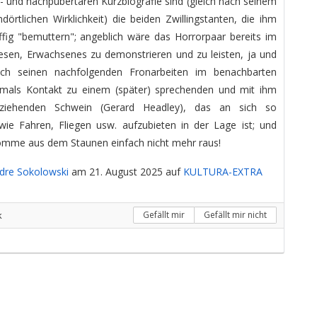
r- und nachpubertären Kurzbiografie sind (gleich nach seinem
dörtlichen Wirklichkeit) die beiden Zwillingstanten, die ihm
ffig "bemuttern"; angeblich wäre das Horrorpaar bereits im
esen, Erwachsenes zu demonstrieren und zu leisten, ja und
h seinen nachfolgenden Fronarbeiten im benachbarten
tsmals Kontakt zu einem (später) sprechenden und mit ihm
 ziehenden Schwein (Gerard Headley), das an sich so
 wie Fahren, Fliegen usw. aufzubieten in der Lage ist; und
h komme aus dem Staunen einfach nicht mehr raus!
dre Sokolowski
am 21. August 2025 auf
KULTURA-EXTRA
k
Gefällt mir
Gefällt mir nicht