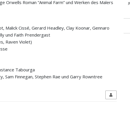
 George Orwells Roman “Animal Farm” und Werken des Malers
N
t, Malick Cissé, Gerard Headley, Clay Koonar, Gennaro
lly und Faith Prendergast
s, Raven Violet)
isse
onstance Tabourga
ty, Sam Finnegan, Stephen Rae und Garry Rowntree