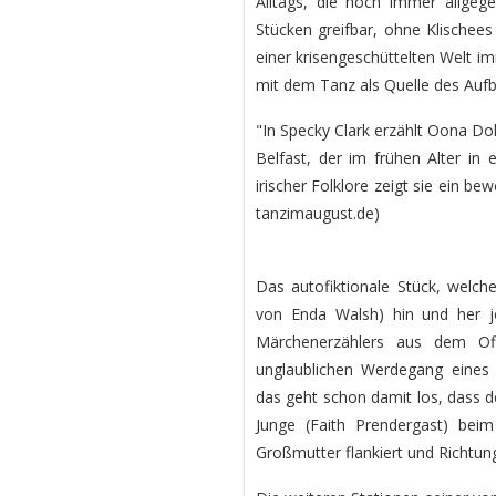
Alltags, die noch immer allgege
Stücken greifbar, ohne Klischee
einer krisengeschüttelten Welt i
mit dem Tanz als Quelle des Aufb
"In Specky Clark erzählt Oona Do
Belfast, der im frühen Alter in
irischer Folklore zeigt sie ein b
tanzimaugust.de)
Das autofiktionale Stück, welch
von Enda Walsh) hin und her jon
Märchenerzählers aus dem Of
unglaublichen Werdegang eines
das geht schon damit los, dass de
Junge (Faith Prendergast) bei
Großmutter flankiert und Richtung