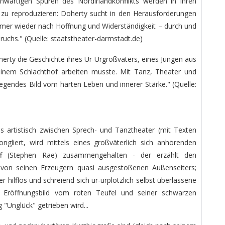
nwärtigen Spuren des Nordirlandkonflikts werden in ihren
s zu reproduzieren: Doherty sucht in den Herausforderungen
mmer wieder nach Hoffnung und Widerständigkeit – durch und
ruchs." (Quelle: staatstheater-darmstadt.de)
herty die Geschichte ihres Ur-Urgroßvaters, eines Jungen aus
 einem Schlachthof arbeiten musste. Mit Tanz, Theater und
ewegendes Bild vom harten Leben und innerer Stärke." (Quelle:
es artistisch zwischen Sprech- und Tanztheater (mit Texten
gliert, wird mittels eines großväterlich sich anhörenden
f (Stephen Rae) zusammengehalten - der erzählt den
 von seinen Erzeugern quasi ausgestoßenen Außenseiters;
r hilflos und schreiend sich ur-urplötzlich selbst überlassene
m Eröffnungsbild vom roten Teufel und seiner schwarzen
 "Unglück" getrieben wird...