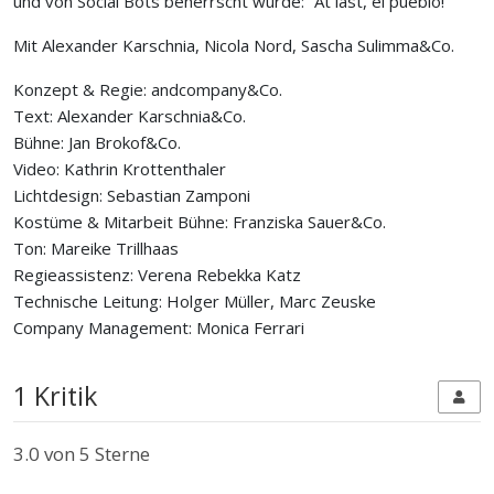
und von Social Bots beherrscht wurde: “At last, el pueblo!”
Mit Alexander Karschnia, Nicola Nord, Sascha Sulimma&Co.
Konzept & Regie: andcompany&Co.
Text: Alexander Karschnia&Co.
Bühne: Jan Brokof&Co.
Video: Kathrin Krottenthaler
Lichtdesign: Sebastian Zamponi
Kostüme & Mitarbeit Bühne: Franziska Sauer&Co.
Ton: Mareike Trillhaas
Regieassistenz: Verena Rebekka Katz
Technische Leitung: Holger Müller, Marc Zeuske
Company Management: Monica Ferrari
1 Kritik
3.0
von 5 Sterne