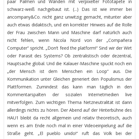
paar Palmen und Wänden mit verpixelter Fototapete in
schwarz-weiß nachgebaut ist. (...) Das ist wie immer bei
ancompany&Co. nicht ganz unwitzig gemacht, mitunter aber
auch etwas didaktisch, und ein korrekter Hinweis auf die Rolle
der Frau zwischen Mann und Maschine darf natürlich auch
nicht fehlen, wenn Nicola Nord von der „Compañera
Computer“ spricht. „Don‘t feed the platform!“ Sind wir der Wirt
oder Parasit des Systems? Ob zentralistisch oder dezentral,
Hauptsache global. Und die Kalauer-Maschine spuckt noch ein
„der Mensch ist dem Menschen ein Loop“ aus. Die
Kommunikation unter Gleichen generiert den Populismus der
Plattformen. Zumindest das kann man täglich in den
Kommentarspalten der sozialen Internetmedien live
mitverfolgen. Zum wichtigen Thema Netzneutralität ist dann
allerdings nichts zu hören. Der Abend auf der Hinterbühne des
HAU1 bleibt da recht allgemein und relativ theoretisch, auch
wenn es am Ende noch mal in einer Videoeinpielung auf die
Straße geht. „El pueblo unido!“ ruft das Volk bei der