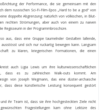
Stoßrichtung der Performance, die sie gemeinsam mit den
ch dem russischen Sci-Fi-Film-Epos „Hard to be a god“ von
t eine doppelte Abgrenzung: natürlich von völkischen, in Blut-
den rechten Strömungen, aber auch von einem zu naiven
t die Regisseurin in der Programmbroschüre.
so aus, dass eine Gruppe taumelnder Gestalten lallende,
e ausstösst und sich nur ruckartig bewegen kann. Langsam
chaft zu klaren, kriegerischen Formationen, die einen
kreist auch Ligia Lewis um ihre kulturwissenschaftlichen
haft, dass es zu zahlreichen Walk-outs kommt. Am
htdesign von Joseph Wegmann, das eine düster-archaische
r, dass diese künstlerische Leistung konsequent gestört
s und ihr Team ist, dass sie ihre hochgesteckten Ziele nicht
 gewünschten Fragestellungen kam ohne Lektüre des