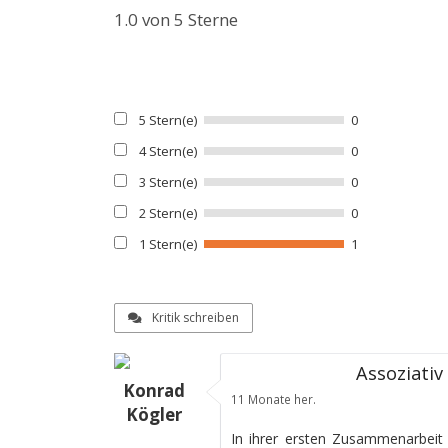
1.0
von 5 Sterne
5 Stern(e)
0
4 Stern(e)
0
3 Stern(e)
0
2 Stern(e)
0
1 Stern(e)
1
Kritik schreiben
Assoziativ
Konrad
11 Monate her.
Kögler
In ihrer ersten Zusammenarbeit