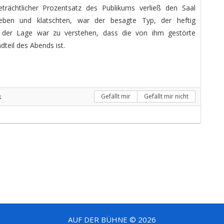
eträchtlicher Prozentsatz des Publikums verließ den Saal
lieben und klatschten, war der besagte Typ, der heftig
in der Lage war zu verstehen, dass die von ihm gestörte
dteil des Abends ist.
k
Gefällt mir
Gefällt mir nicht
AUF DER BÜHNE © 2026