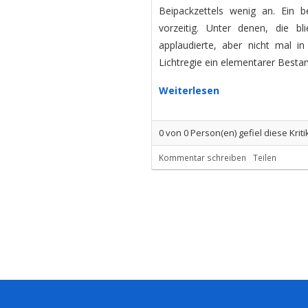
Beipackzettels wenig an. Ein b
vorzeitig. Unter denen, die b
applaudierte, aber nicht mal 
Lichtregie ein elementarer Bestan
Weiterlesen
0
von
0
Person(en) gefiel diese Kriti
Kommentar schreiben
Teilen