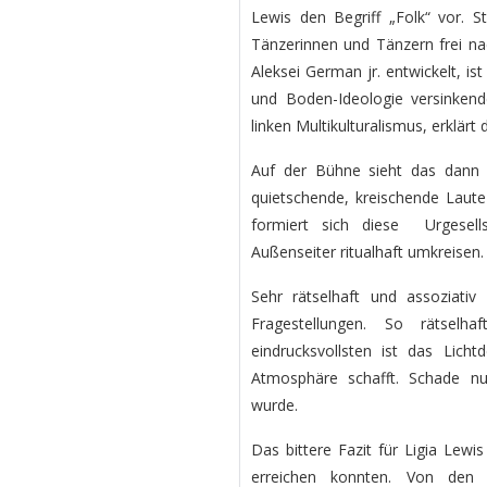
Lewis den Begriff „Folk“ vor. 
Tänzerinnen und Tänzern frei na
Aleksei German jr. entwickelt, is
und Boden-Ideologie versinken
linken Multikulturalismus, erklär
Auf der Bühne sieht das dann 
quietschende, kreischende Laut
formiert sich diese Urgesells
Außenseiter ritualhaft umkreisen.
Sehr rätselhaft und assoziativ 
Fragestellungen. So rätsel
eindrucksvollsten ist das Lic
Atmosphäre schafft. Schade nu
wurde.
Das bittere Fazit für Ligia Lewi
erreichen konnten. Von den