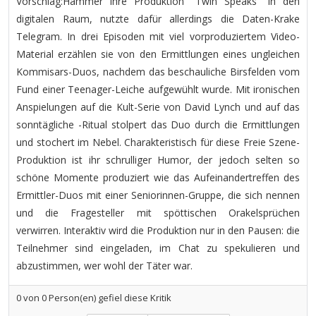
Vorschlag:Hammer ihre Produktion "Twin Speaks" in den
digitalen Raum, nutzte dafür allerdings die Daten-Krake
Telegram. In drei Episoden mit viel vorproduziertem Video-
Material erzählen sie von den Ermittlungen eines ungleichen
Kommisars-Duos, nachdem das beschauliche Birsfelden vom
Fund einer Teenager-Leiche aufgewühlt wurde. Mit ironischen
Anspielungen auf die Kult-Serie
von David Lynch und auf das
sonntägliche
-Ritual stolpert das Duo durch die Ermittlungen
und stochert im Nebel. Charakteristisch für diese Freie Szene-
Produktion ist ihr schrulliger Humor, der jedoch selten so
schöne Momente produziert wie das Aufeinandertreffen des
Ermittler-Duos mit einer Seniorinnen-Gruppe, die sich
nennen
und die Fragesteller mit spöttischen Orakelsprüchen
verwirren. Interaktiv wird die Produktion nur in den Pausen: die
Teilnehmer sind eingeladen, im Chat zu spekulieren und
abzustimmen, wer wohl der Täter war.
0
von
0
Person(en) gefiel diese Kritik