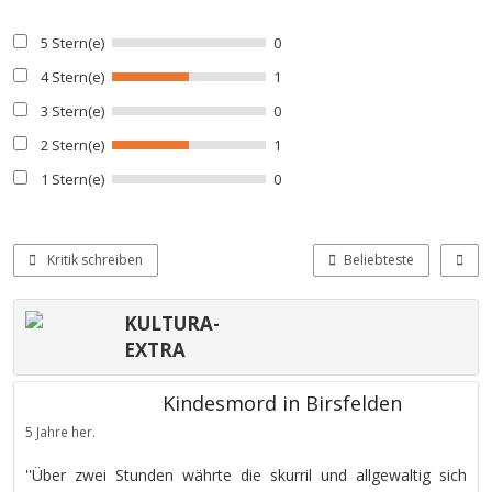
5 Stern(e)
0
4 Stern(e)
1
3 Stern(e)
0
2 Stern(e)
1
1 Stern(e)
0
Kritik schreiben
Beliebteste
KULTURA-
EXTRA
Kindesmord in Birsfelden
5 Jahre her.
''Über zwei Stunden währte die skurril und allgewaltig sich